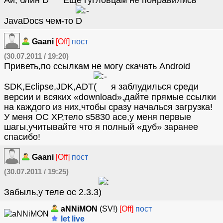
Ай, блин
Еще гугловцам не понравились
JavaDocs чем-то
Gaani
[Off]
пост
(30.07.2011 / 19:20)
Приветь,по ссылкам не могу скачать Android
SDK,Eclipse,JDK,ADT
я заблудилься среди
версии и всяких «download»,дайте прямые ссылки
на каждого из них,чтобы сразу началься загрузка!
У меня ОС ХР,тело s5830 ace,у меня первые
шагы,учитывайте что я полный «дуб» заранее
спасибо!
Gaani
[Off]
пост
(30.07.2011 / 19:25)
Забыль,у теле ос 2.3.3
aNNiMON
(SV!)
[Off]
пост
let live