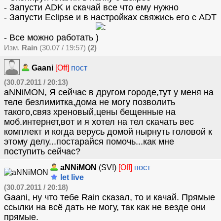
- Запусти ADK и скачай все что ему нужно
- Запусти Eclipse и в настройках свяжись его с ADT
- Все можно работать
Изм.
Rain
(30.07 / 19:57)
(2)
Gaani
[Off]
пост
(30.07.2011 / 20:13)
aNNiMON, Я сейчас в другом городе,тут у меня на
теле безлимитка,дома не могу позволить
такого,связ хреновый,цены бещенные на
моб.интернет,вот и я хотел на тел скачать вес
комплект и когда верусь домой нырнуть головой к
этому делу...постарайся помочь...как мне
поступить сейчас?
aNNiMON
(SV!)
[Off]
пост
let live
(30.07.2011 / 20:18)
Gaani, ну что тебе Rain сказал, то и качай. Прямые
ссылки на всё дать не могу, так как не везде они
прямые.