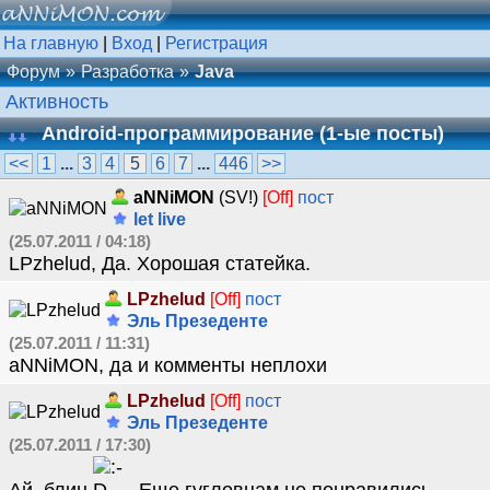
На главную
|
Вход
|
Регистрация
Форум
Разработка
Java
Активность
Android-программирование (1-ые посты)
<<
1
...
3
4
5
6
7
...
446
>>
aNNiMON
(SV!)
[Off]
пост
let live
(25.07.2011 / 04:18)
LPzhelud, Да. Хорошая статейка.
LPzhelud
[Off]
пост
Эль Презеденте
(25.07.2011 / 11:31)
aNNiMON, да и комменты неплохи
LPzhelud
[Off]
пост
Эль Презеденте
(25.07.2011 / 17:30)