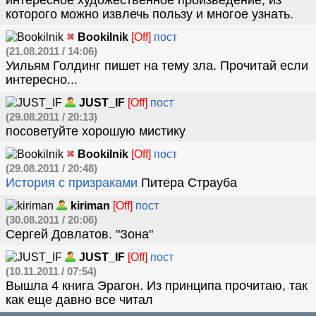
интересное художественное произведение, из
которого можно извлечь пользу и многое узнать.
Bookilnik
[Off]
пост
(21.08.2011 / 14:06)
Уильям Голдинг пишет на тему зла. Прочитай если
интересно...
JUST_IF
[Off]
пост
(29.08.2011 / 20:13)
посоветуйте хорошую мистику
Bookilnik
[Off]
пост
(29.08.2011 / 20:48)
История с призраками
Питера Страуба
kiriman
[Off]
пост
(30.08.2011 / 20:06)
Сергей Довлатов. "Зона"
JUST_IF
[Off]
пост
(10.11.2011 / 07:54)
Вышла 4 книга Эрагон. Из принципа прочитаю, так
как еще давно все читал