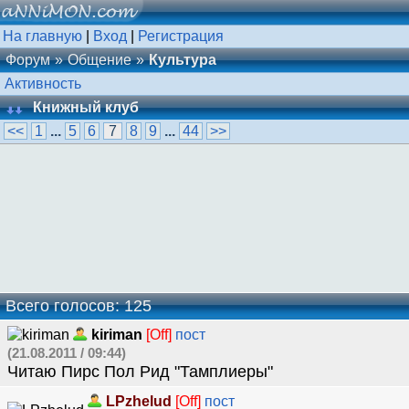
На главную
|
Вход
|
Регистрация
Форум
Общение
Культура
Активность
Книжный клуб
<<
1
...
5
6
7
8
9
...
44
>>
Всего голосов: 125
kiriman
[Off]
пост
(21.08.2011 / 09:44)
Читаю Пирс Пол Рид "Тамплиеры"
LPzhelud
[Off]
пост