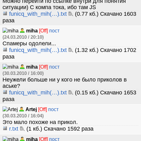
Можно перейти по ссылке внутри для понятия
ситуации) С компа тока, ибо там JS
funicq_with_mih(…).txt
(0.77 кб.) Скачано 1603
раза
miha
[Off]
пост
(24.03.2010 / 20:10)
Спамеры одолели...
funicq_with_mih(…).txt
(1.32 кб.) Скачано 1702
раза
miha
[Off]
пост
(30.03.2010 / 16:00)
Неужели больше ни у кого не было приколов в
аське?
funicq_with_mih(…).txt
(0.15 кб.) Скачано 1653
раза
Artej
[Off]
пост
(30.03.2010 / 16:04)
Это мало похоже на прикол.
r.txt
(1 кб.) Скачано 1592 раза
miha
[Off]
пост