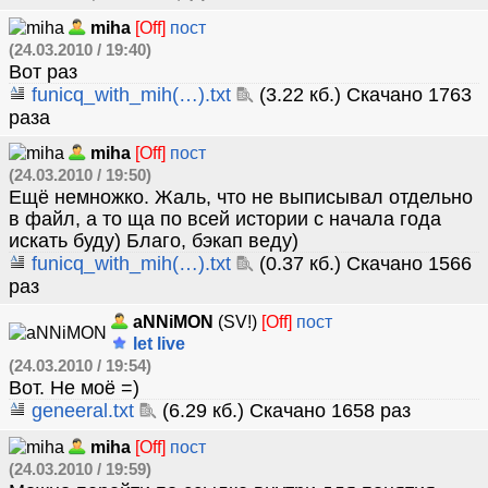
miha
[Off]
пост
(24.03.2010 / 19:40)
Вот раз
funicq_with_mih(…).txt
(3.22 кб.) Скачано 1763
раза
miha
[Off]
пост
(24.03.2010 / 19:50)
Ещё немножко. Жаль, что не выписывал отдельно
в файл, а то ща по всей истории с начала года
искать буду) Благо, бэкап веду)
funicq_with_mih(…).txt
(0.37 кб.) Скачано 1566
раз
aNNiMON
(SV!)
[Off]
пост
let live
(24.03.2010 / 19:54)
Вот. Не моё =)
geneeral.txt
(6.29 кб.) Скачано 1658 раз
miha
[Off]
пост
(24.03.2010 / 19:59)