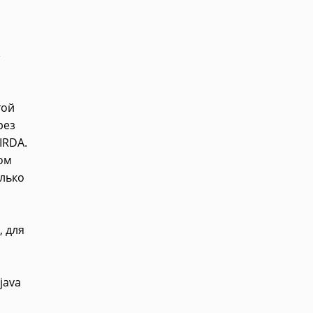
е
той
рез
IRDA.
ом
лько
, для
java