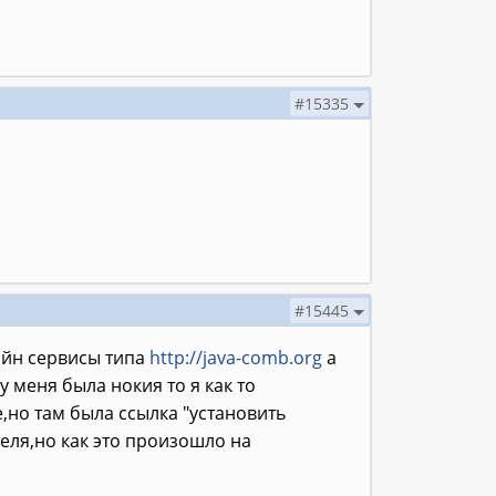
#15335
#15445
айн сервисы типа
http://java-comb.org
а
у меня была нокия то я как то
,но там была ссылка "установить
теля,но как это произошло на