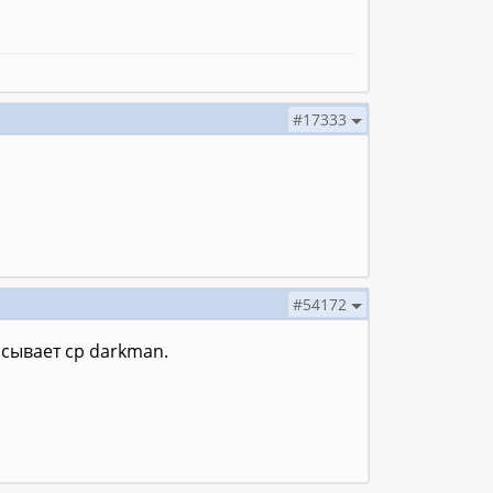
#17333
#54172
исывaeт ср darkman.