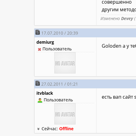
совершенно
другим метод
Изменено
Devey
(
17.07.2010 / 20:39
demiurg
Goloden а у т
Пользователь
27.02.2011 / 01:21
itvblack
eсть вaп сaйт
Пользователь
Сейчас:
Offline