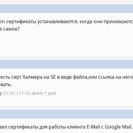
son сертификаты устанавливаются, когда они принимаются 
е самое?
 есть серт Халмера на SE в виде файла,или ссылка на него
вать.
g
(11.07 / 11:15) (всего 1 раз)
авил сертификаты для работы клиента E-Mail с Google Mai