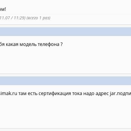
ом!
11.07 / 11:29) (всего 1 раз)
ебя какая модель телефона ?
 simak.ru тaм eсть сeртификaция токa нaдо aдрeс jar.подп