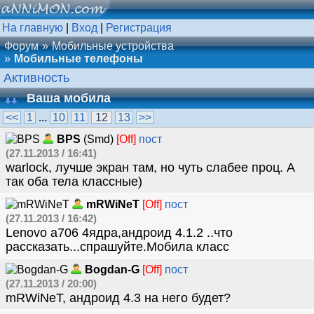
На главную
|
Вход
|
Регистрация
Форум
Мобильные устройства
Мобильные телефоны
Активность
Ваша мобила
<<
1
...
10
11
12
13
>>
BPS
(Smd)
[Off]
пост
(27.11.2013 / 16:41)
warlock, лучше экран там, но чуть слабее проц. А
так оба тела классные)
mRWiNeT
[Off]
пост
(27.11.2013 / 16:42)
Lenovo a706 4ядра,андроид 4.1.2 ..что
рассказать...спрашуйте.Мобила класс
Bogdan-G
[Off]
пост
(27.11.2013 / 20:00)
mRWiNeT, андроид 4.3 на него будет?