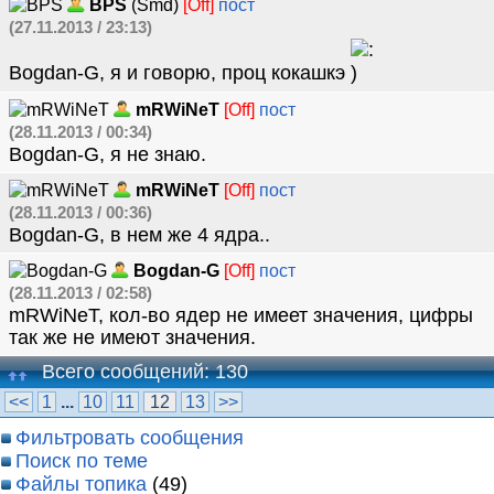
BPS
(Smd)
[Off]
пост
(27.11.2013 / 23:13)
Bogdan-G, я и говорю, проц кокашкэ
mRWiNeT
[Off]
пост
(28.11.2013 / 00:34)
Bogdan-G, я не знаю.
mRWiNeT
[Off]
пост
(28.11.2013 / 00:36)
Bogdan-G, в нем же 4 ядра..
Bogdan-G
[Off]
пост
(28.11.2013 / 02:58)
mRWiNeT, кол-во ядер не имеет значения, цифры
так же не имеют значения.
Всего сообщений: 130
<<
1
...
10
11
12
13
>>
Фильтровать сообщения
Поиск по теме
Файлы топика
(49)