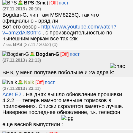
BPS
(Smd)
[Off]
пост
(27.11.2013 / 20:10)
Bogdan-G, чип там MSM8225Q, так что
официально - вряд ли
Вот его обзор -
http://www.youtube.com/watch?
v=amZdAiS0rFc
, с производительностью по
нынешним меркам все так сяк
Изм.
BPS
(27.11 / 20:52)
(1)
Bogdan-G
[Off]
пост
(27.11.2013 / 21:13)
BPS, у меня попугаев побольше и 2а ядра
Naik
[Off]
пост
(27.11.2013 / 23:11)
Acer E2
. На днях вышло обновление прошивки
4.2.2 — теперь намного меньше тормозов в
приложениях. Списки скролятся заметно лучше.
Наверное последнее обновление, т.к. телефон
еще весной выпустили