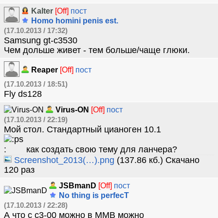
Kalter
[Off]
пост
Homo homini penis est.
(17.10.2013 / 17:32)
Samsung gt-c3530
Чем дольше живет - тем больше/чаще глюки.
Reaper
[Off]
пост
(17.10.2013 / 18:51)
Fly ds128
Virus-ON
[Off]
пост
(17.10.2013 / 22:19)
Мой стол. Стандартный цианоген 10.1
как создать свою тему для ланчера?
Screenshot_2013(…).png
(137.86 кб.) Скачано
120 раз
JSBmanD
[Off]
пост
No thing is perfecT
(17.10.2013 / 22:28)
А что с с3-00 можно в MMB можно