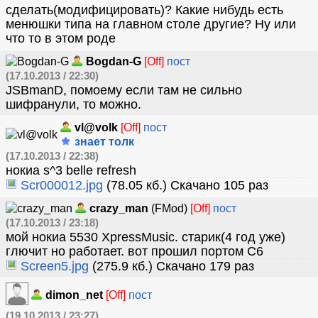
сделать(модифицировать)? Какие нибудь есть
менюшки типа на главном столе другие? Ну или
что то в этом роде
Bogdan-G
[Off]
пост
(17.10.2013 / 22:30)
JSBmanD, помоему если там не сильно
шифранули, то можно.
vl@volk
[Off]
пост
знает толк
(17.10.2013 / 22:38)
нокиа s^3 belle refresh
Scr000012.jpg
(78.05 кб.) Скачано 105 раз
crazy_man
(FMod)
[Off]
пост
(17.10.2013 / 23:18)
мой нокиа 5530 XpressMusic. старик(4 год уже)
глючит но работает. вот прошил портом C6
Screen5.jpg
(275.9 кб.) Скачано 179 раз
dimon_net
[Off]
пост
(19.10.2013 / 23:27)