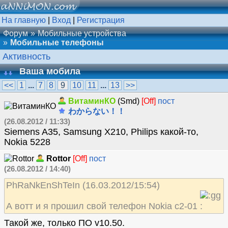
На главную
|
Вход
|
Регистрация
Форум
Мобильные устройства
Мобильные телефоны
Активность
Ваша мобила
<<
1
...
7
8
9
10
11
...
13
>>
ВитаминКО
(Smd)
[Off]
пост
わからない！！
(26.08.2012 / 11:33)
Siemens A35, Samsung X210, Philips какой-то,
Nokia 5228
Rottor
[Off]
пост
(26.08.2012 / 14:40)
PhRaNkEnShTeIn (16.03.2012/15:54)
А вотт и я прошил свой телефон Nokia c2-01
Такой же, только ПО v10.50.