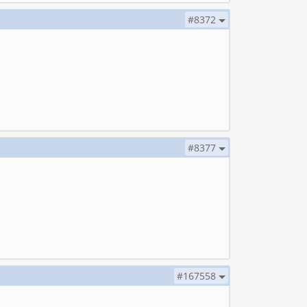
#8372
#8377
#167558