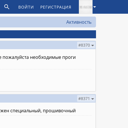
ВОЙТИ
РЕГИСТРАЦИЯ
Активность
#8370
йтe пожалуйста нeoбxoдимыe пpoги
#8371
ь нужен специальный, прошивочный