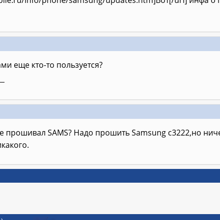
ile.ru/info/phone/samsung/updates.htm]Вот[/url] инфа о
ами еще кто-то пользуется?
__
же прошивал SAMS? Надо прошить Samsung c3222,но ниче
икакого.