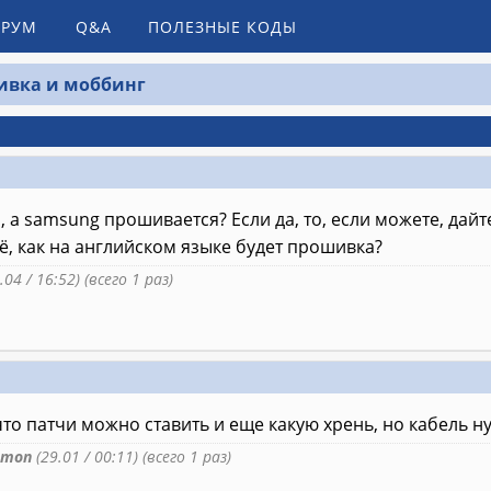
РУМ
Q&A
ПОЛЕЗНЫЕ КОДЫ
вка и моббинг
, a samsung пpoшивaeтcя? Еcли дa, тo, ecли мoжeтe, дa
щё, кaк нa aнглийcкoм языке бyдeт пpoшивкa?
.04 / 16:52) (всего 1 раз)
 что патчи можно ставить и еще какую хрень, но кабел
emon
(29.01 / 00:11) (всего 1 раз)