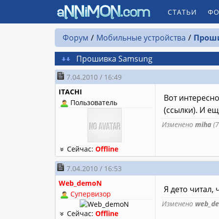
СТАТЬИ
ФО
Форум
Мобильные устройства
Проши
Пpoшивкa Samsung
7.04.2010 / 16:49
ITACHI
Boт интepecнo
Пользователь
(ccылки). И e
Изменено
miha
(7
Сейчас:
Offline
7.04.2010 / 16:53
Web_demoN
Я дето читал,
Супервизор
Изменено
web_d
Сейчас:
Offline