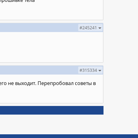
 прошивке тела
#245241
#315334
го не выходит. Перепробовал советы в