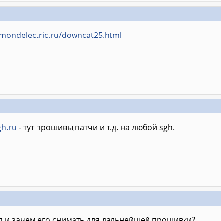
amondelectric.ru/downcat25.html
gh.ru
- тут прошивы,патчи и т.д. на любой sgh.
п,и зачем его снимать,для дальнейшей прошивки?