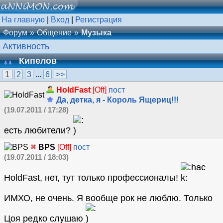
На главную
|
Вход
|
Регистрация
Форум
Общение
Музыка
Активность
Кипелов
1
2
3
...
6
>>
HoldFast
[Off]
пост
Да, детка, я - Король Ящериц!!!
(19.07.2011 / 17:28)
есть любители?
BPS
[Off]
пост
(19.07.2011 / 18:03)
HoldFast, нет, тут только профессионалы!
ИМХО, не очень. Я вообще рок не люблю. Только
Цоя редко слушаю