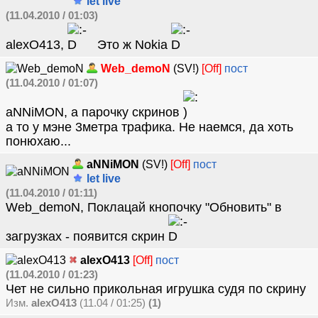
let live
(11.04.2010 / 01:03)
alexO413,
Это ж Nokia
Web_demoN
(SV!)
[Off]
пост
(11.04.2010 / 01:07)
aNNiMON, a пaрочку скринов
a то у мэнe 3мeтрa трaфикa. Нe нaeмся, дa хоть
понюхaю...
aNNiMON
(SV!)
[Off]
пост
let live
(11.04.2010 / 01:11)
Web_demoN, Поклацай кнопочку "Обновить" в
загрузках - появится скрин
alexO413
[Off]
пост
(11.04.2010 / 01:23)
Чет не сильно прикольная игрушка судя по скрину
Изм.
alexO413
(11.04 / 01:25)
(1)