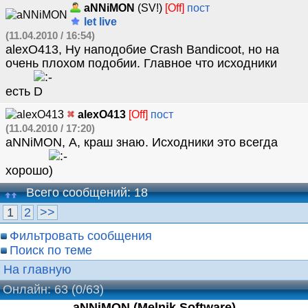
aNNiMON
(SV!)
[Off]
пост
let live
(11.04.2010 / 16:54)
alexO413, Ну наподобие Crash Bandicoot, но на
очень плохом подобии. Главное что исходники
есть
alexO413
[Off]
пост
(11.04.2010 / 17:20)
aNNiMON, А, краш знаю. Исходники это всегда
хорошо
Всего сообщений: 18
1
2
>>
Фильтровать сообщения
Поиск по теме
На главную
Онлайн: 63
(0/63)
aNNiMON (Melnik Software)