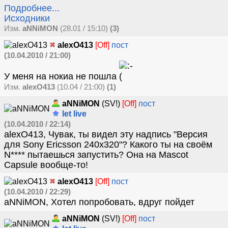
Подробнее...
Исходники
Изм.
aNNiMON
(28.01 / 15:10)
(3)
alexO413
[Off]
пост
(10.04.2010 / 21:00)
У меня на нокиа не пошла
Изм.
alexO413
(10.04 / 21:00)
(1)
aNNiMON
(SV!)
[Off]
пост
let live
(10.04.2010 / 22:14)
alexO413, Чувак, ты видел эту надпись "Версия
для Sony Ericsson 240x320"? Какого ты на своём
N**** пытаешься запустить? Она на Mascot
Capsule вообще-то!
alexO413
[Off]
пост
(10.04.2010 / 22:29)
aNNiMON, Хотел попробовать, вдруг пойдет
aNNiMON
(SV!)
[Off]
пост