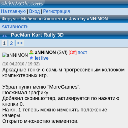
На главную
|
Вход
|
Регистрация
Форум
Мобильный контент
Java by aNNiMON
Активность
PacMan Kart Rally 3D
1
2
>>
aNNiMON
(SV!)
[Off]
пост
let live
(10.04.2010 / 19:32)
Аркадные гонки с самым прогрессивным колобком
компьютерных игр.
Убрал пункт меню "MoreGames".
Посжимал графику.
Добавил скриншоттер, активируется по нажатию
кнопки 0.
На кн. 1 теперь можно изменять положение
камеры.
Открыто множество элементов.