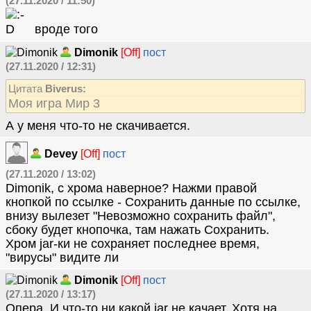
(27.11.2020 / 11:50)
вроде того
Dimonik
[Off]
пост
(27.11.2020 / 12:31)
Цитата
Biverus:
Моя игра Мир 3
А у меня что-то не скачивается.
Devey
[Off]
пост
(27.11.2020 / 13:02)
Dimonik, с хрома наверное? Нажми правой
кнопкой по ссылке - Сохранить данные по ссылке,
внизу вылезет "Невозможно сохранить файл",
сбоку будет кнопочка, там нажать Сохранить.
Хром jar-ки не сохраняет последнее время,
"вирусы" видите ли
Dimonik
[Off]
пост
(27.11.2020 / 13:17)
Опера. И что-то ни какой jar не качает. Хотя на