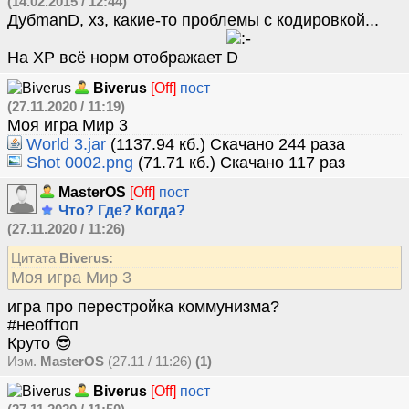
(14.02.2015 / 12:44)
ДубmanD, хз, какие-то проблемы с кодировкой...
На ХР всё норм отображает
Biverus
[Off]
пост
(27.11.2020 / 11:19)
Моя игра Мир 3
World 3.jar
(1137.94 кб.) Скачано 244 раза
Shot 0002.png
(71.71 кб.) Скачано 117 раз
MasterOS
[Off]
пост
Что? Где? Когда?
(27.11.2020 / 11:26)
Цитата
Biverus:
Моя игра Мир 3
игра про перестройка коммунизма?
#неoffтоп
Круто 😎
Изм.
MasterOS
(27.11 / 11:26)
(1)
Biverus
[Off]
пост