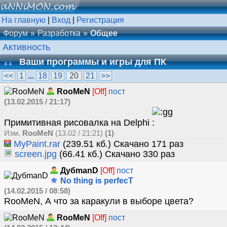
На главную
|
Вход
|
Регистрация
Форум
Разработка
Общее
Активность
Ваши программы и игры для ПК
<<
1
...
18
19
20
21
>>
RooMeN
[Off]
пост
(13.02.2015 / 21:17)
Примитивная рисовалка на Delphi
Изм.
RooMeN
(13.02 / 21:21)
(1)
MyPaint.rar
(239.51 кб.) Скачано 171 раз
screen.jpg
(66.41 кб.) Скачано 330 раз
ДубmanD
[Off]
пост
No thing is perfecT
(14.02.2015 / 08:58)
RooMeN, А что за каракули в выборе цвета?
RooMeN
[Off]
пост