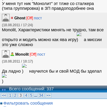
У меня тут ник "Монолит" эт тлже со сталкера
(типа группировка) в ЗП правдоподобнее она
Ghost
[Off]
пост
(18.08.2011 / 17:24)
Monolit, Характеристики менять не трудно, там все
открыто и модить можно как ява игру
а миссии
это уже сложно
Monolit
[Off]
пост
(18.08.2011 / 18:17)
Да ладно
научился бы и свой МОД бы зделал
Всего сообщений: 337
<<
1
2
3
4
5
...
34
>>
Фильтровать сообщения