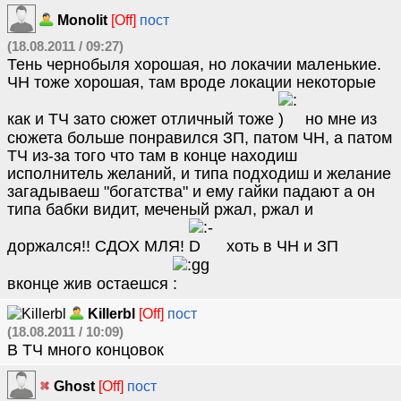
Monolit
[Off]
пост
(18.08.2011 / 09:27)
Тень чернобыля хорошая, но локачии маленькие.
ЧН тоже хорошая, там вроде локации некоторые
как и ТЧ зато сюжет отличный тоже
но мне из
сюжета больше понравился ЗП, патом ЧН, а патом
ТЧ из-за того что там в конце находиш
исполнитель желаний, и типа подходиш и желание
загадываеш "богатства" и ему гайки падают а он
типа бабки видит, меченый ржал, ржал и
доржался!! СДОХ МЛЯ!
хоть в ЧН и ЗП
вконце жив остаешся
Killerbl
[Off]
пост
(18.08.2011 / 10:09)
В ТЧ много концовок
Ghost
[Off]
пост