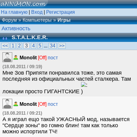
На главную
|
Вход
|
Регистрация
Форум
Компьютеры
Игры
Активность
S.T.A.L.K.E.R.
<<
1
2
3
4
5
...
34
>>
Monolit
[Off]
пост
(18.08.2011 / 09:19)
Мне Зов Припяти понравилса тоже, это самая
последняя из официальных частей сталкера. Там
локации просто ГИГАНТСКИЕ
Monolit
[Off]
пост
(18.08.2011 / 09:21)
А я играл ещо такой УЖАСНЫЙ мод, называется
"Сердце зоны" во гомно блин! там как только
можно испортили ТЧ!