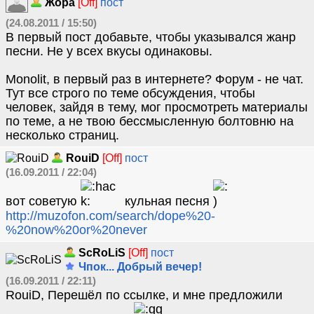
Жора
[Off]
пост
(24.08.2011 / 15:50)
В первый пост добавьте, чтобы указывался жанр
песни. Не у всех вкусы одинаковы.
Monolit, в первый раз в интернете? Форум - не чат.
Тут все строго по теме обсуждения, чтобы
человек, зайдя в тему, мог просмотреть материалы
по теме, а не твою бессмысленную болтовню на
несколько страниц.
RouiD
[Off]
пост
(16.09.2011 / 22:04)
вот советую
кульная песня
http://muzofon.com/search/dope%20-
%20now%20or%20never
ScRoLiS
[Off]
пост
Чпок... Добрый вечер!
(16.09.2011 / 22:11)
RouiD, Перешёл по ссылке, и мне прeдложили