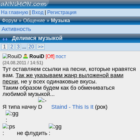
На главную
|
Вход
|
Регистрация
Форум
Общение
Музыка
Активность
Делимся музыкой
1
2
3
...
20
>>
RouiD
[Off]
пост
(24.08.2011 / 14:51)
Тут оставляем ссылки на песни, которые нравятся
вам.
Так же указываем жанр выложеной вами
песни
, не у всех одинаковые вкусы.
Таким образом будем как бэ обмениваться
любимой музыкой...
Я типа начну
Staind - This Is It
(рок)
не флудить