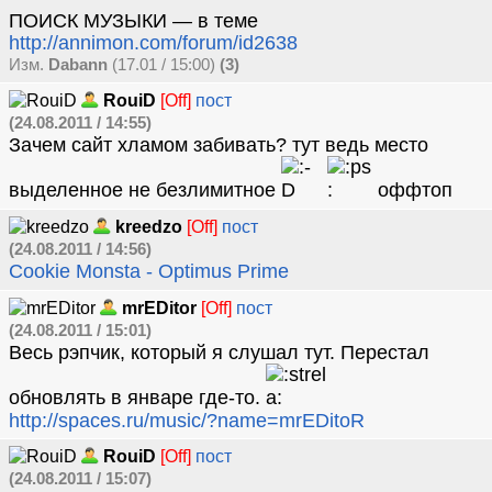
ПОИСК МУЗЫКИ — в теме
http://annimon.com/forum/id2638
Изм.
Dabann
(17.01 / 15:00)
(3)
RouiD
[Off]
пост
(24.08.2011 / 14:55)
Зачем сайт хламом забивать? тут ведь место
выделенное не безлимитное
оффтоп
kreedzo
[Off]
пост
(24.08.2011 / 14:56)
Cookie Monsta - Optimus Prime
mrEDitor
[Off]
пост
(24.08.2011 / 15:01)
Весь рэпчик, который я слушал тут. Перестал
обновлять в январе где-то.
http://spaces.ru/music/?name=mrEDitoR
RouiD
[Off]
пост
(24.08.2011 / 15:07)