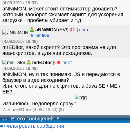
(4.09.2011 / 19:33)
aNNiMON, может стоит оптимизатор добавить?
Который наоборот сжимает скрипт для ускорения
загрузки - пробелы убирает и т.д.
aNNiMON
(SV!)
[Off]
пост
let live
(4.09.2011 / 19:46)
mrEDitor, Какой скрипт? Это программа не для
ява-скриптов, а для ява исходников.
mrEDitor
[Off]
пост
(4.09.2011 / 19:49)
aNNiMON, ну я так понимаю, JS и передаются в
браузер в виде исходника?
Или, стоп, она для не скриптов, а Java SE / ME /
EE?..
Извиняюсь, недоперло сразу
Изм.
mrEDitor
(4.09 / 19:50)
(2)
Всего сообщений: 6
Фильтровать сообщения