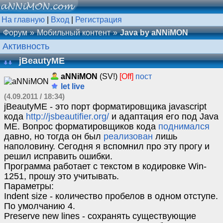
На главную
|
Вход
|
Регистрация
Форум
Мобильный контент
Java by aNNiMON
Активность
jBeautyME
aNNiMON
(SV!)
[Off]
пост
let live
(4.09.2011 / 18:34)
jBeautyME - это порт форматировщика javascript
кода
http://jsbeautifier.org/
и адаптация его под Java
ME. Вопрос форматировщиков кода
поднимался
давно, но тогда он был
реализован
лишь
наполовину. Сегодня я вспомнил про эту прогу и
решил исправить ошибки.
Программа работает с текстом в кодировке Win-
1251, прошу это учитывать.
Параметры:
Indent size - количество пробелов в одном отступе.
По умолчанию 4.
Preserve new lines - сохранять существующие