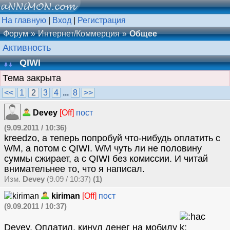
На главную
|
Вход
|
Регистрация
Форум
Интернет/Коммерция
Общее
Активность
QIWI
Тема закрыта
<<
1
2
3
4
...
8
>>
Devey
[Off]
пост
(9.09.2011 / 10:36)
kreedzo, а теперь попробуй что-нибудь оплатить с
WM, а потом с QIWI. WM чуть ли не половину
суммы сжирает, а с QIWI без комиссии. И читай
внимательнее то, что я написал.
Изм.
Devey
(9.09 / 10:37)
(1)
kiriman
[Off]
пост
(9.09.2011 / 10:37)
Devey, Оплатил, кинул денег на мобилу