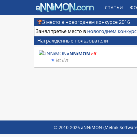
СТАТЬИ
ФО
3 место в новогоднем конкурсе 2016
Занял третье место в
новогоднем конкурс
Награждённые пользователи
aNNiMON
off
let live
© 2010-2026 aNNiMON (Melnik Software