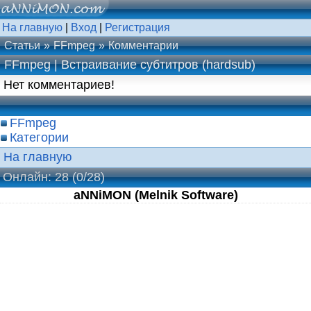
На главную
|
Вход
|
Регистрация
Статьи
FFmpeg
Комментарии
FFmpeg | Встраивание субтитров (hardsub)
Нет комментариев!
FFmpeg
Категории
На главную
Онлайн: 28
(0/28)
aNNiMON (Melnik Software)