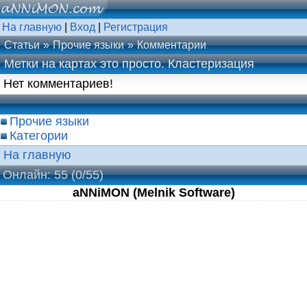
На главную
|
Вход
|
Регистрация
Статьи
Прочие языки
Комментарии
Метки на картах это просто. Кластеризация
Нет комментариев!
Прочие языки
Категории
На главную
Онлайн: 55
(0/55)
aNNiMON (Melnik Software)