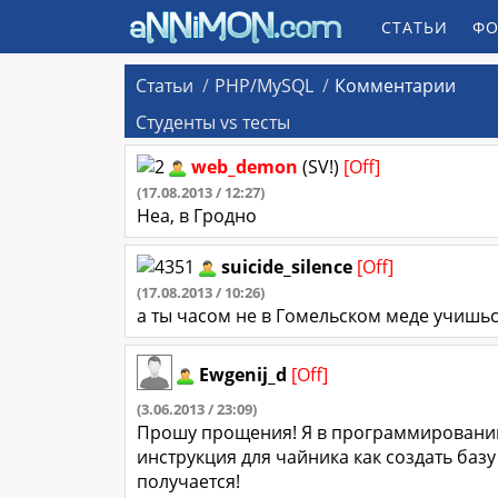
СТАТЬИ
ФО
Статьи
PHP/MySQL
Комментарии
Студенты vs тесты
web_demon
(SV!)
[Off]
(17.08.2013 / 12:27)
Неа, в Гродно
suicide_silence
[Off]
(17.08.2013 / 10:26)
а ты часом не в Гомельском меде учишьс
Ewgenij_d
[Off]
(3.06.2013 / 23:09)
Прошу прощения! Я в программировании
инструкция для чайника как создать базу
получается!