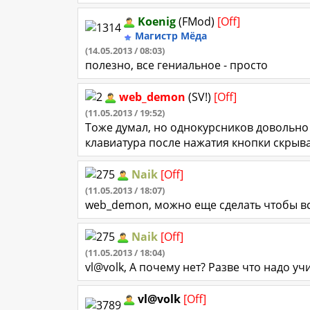
Koenig
(FMod)
[Off]
Магистр Мёда
(14.05.2013 / 08:03)
полезно, все гениальное - просто
web_demon
(SV!)
[Off]
(11.05.2013 / 19:52)
Тоже думал, но однокурсников довольно 
клавиатура после нажатия кнопки скрыва
Naik
[Off]
(11.05.2013 / 18:07)
web_demon, можно еще сделать чтобы вс
Naik
[Off]
(11.05.2013 / 18:04)
vl@volk, А почему нет? Разве что надо у
vl@volk
[Off]