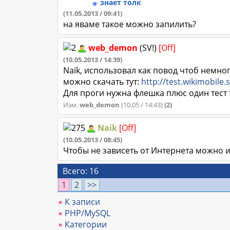
знает толк
(11.05.2013 / 09:41)
на яваме такое можно запилить?
web_demon
(SV!)
[Off]
(10.05.2013 / 14:39)
Naik, использовал как повод чтоб немног
можно скачать тут:
http://test.wikimobile
Для проги нужна флешка плюс один тест
Изм.
web_demon
(10.05 / 14:43)
(2)
Naik
[Off]
(10.05.2013 / 08:45)
Чтобы не зависеть от Интернета можно и
Всего: 16
1
2
>>
К записи
PHP/MySQL
Категории