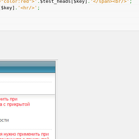
="color:red">'
.
$test_heads
[
$key
]
.
'</span><br/>'
;
[
$key
]
.
'<hr/>'
;