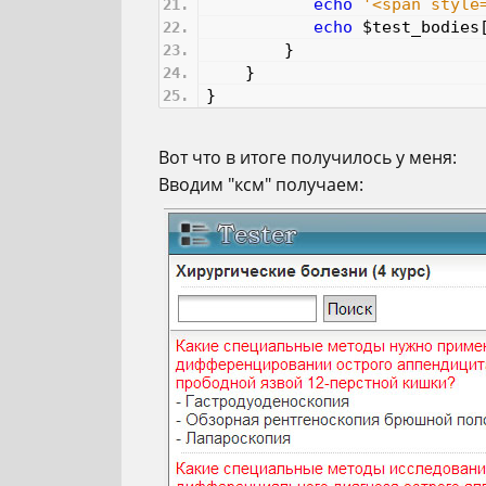
echo
'<span style
echo
$test_bodies
}
}
}
Вот что в итоге получилось у меня:
Вводим "ксм" получаем: