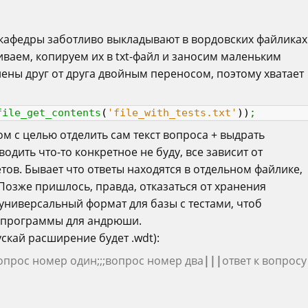
 кафедры заботливо выкладывают в вордовских файликах
ачиваем, копируем их в txt-файл и заносим маленьким
лены друг от друга двойным переносом, поэтому хватает
file_get_contents
(
'file_with_tests.txt'
)
)
;
м с целью отделить сам текст вопроса + выдрать
дить что-то конкретное не буду, все зависит от
ов. Бывает что ответы находятся в отдельном файлике,
 Позже пришлось, правда, отказаться от хранения
 универсальный формат для базы с тестами, чтоб
я программы для андрюши.
скай расширение будет .wdt):
опрос номер один;;;вопрос номер два
|||
ответ к вопросу