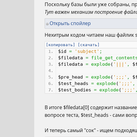
Поскольку базы были уже собраны, п
Тут важен механизм построение файли
Открыть спойлер
Нехитрым кодом читаем наш файлик su
[копировать]
[скачать]
$id
=
'subject'
;
$filedata
=
file_get_content
$filedata
=
explode
(
'|||'
,
$
$pre_head
=
explode
(
';;;'
,
$
$test_heads
=
explode
(
';;;'
,
$test_bodies
=
explode
(
';;;'
В итоге $filedata[0] содержит названи
вопросе теста, $test_heads - сами воп
И теперь самый "сок" - ищем подходя