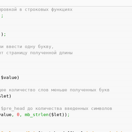
ировкой в строковых функциях
)
;
]
)
;
ли ввести одну букву,
ит страницу полученной длины
$value
)
щее количество слов меньше полученных букв
$let
)
 $pre_head до количества введенных символов
value
,
0
,
mb_strlen
(
$let
)
)
;