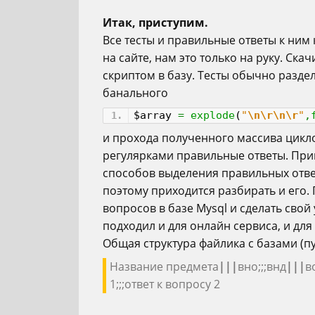
Итак, приступим.
Все тесты и правильные ответы к ним
на сайте, нам это только на руку. Ск
скриптом в базу. Тесты обычно разде
банального
$array
=
explode
(
"
\n
\r
\n
\r
"
,
и прохода полученного массива цикло
регулярками правильные ответы. Приво
способов выделения правильных ответ
поэтому приходится разбирать и его.
вопросов в базе Mysql и сделать свой
подходил и для онлайн сервиса, и дл
Общая структура файлика с базами (пу
Название предмета
|||
вно;;;внд
|||
в
1;;;ответ к вопросу 2