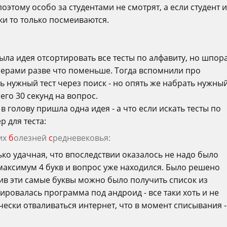
оэтому особо за студентами не смотрят, а если студент и
ки то только посмеиваются.
ыла идея отсортировать все тесты по алфавиту, но шпор
мерами разве что поменьше. Тогда вспомнили про
ать нужный тест через поиск - но опять же набрать нужны
его 30 секунд на вопрос.
голову пришла одна идея - а что если искать тесты по
 для теста:
их
б
олезней
с
редневековья:
ько удачная, что впоследствии оказалось не надо было
 максимум 4 букв и вопрос уже находился. Было решено
ив эти самые буквы можно было получить список из
ировалась программа под андроид - все таки хоть и не
чески отваливаться интернет, что в момент списывания -