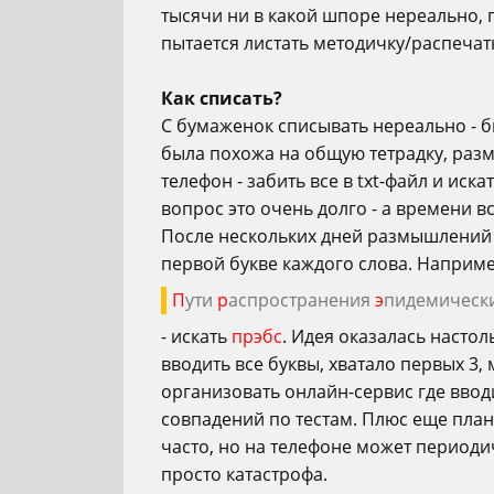
тысячи ни в какой шпоре нереально, п
пытается листать методичку/распечат
Как списать?
C бумаженок списывать нереально - б
была похожа на общую тетрадку, раз
телефон - забить все в txt-файл и иск
вопрос это очень долго - а времени вс
После нескольких дней размышлений в 
первой букве каждого слова. Например
П
ути
р
аспространения
э
пидемическ
- искать
прэбс
. Идея оказалась настол
вводить все буквы, хватало первых 3,
организовать онлайн-сервис где ввод
совпадений по тестам. Плюс еще план
часто, но на телефоне может периоди
просто катастрофа.