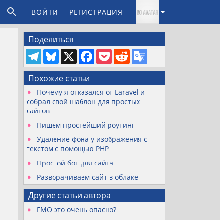
ВОЙТИ
РЕГИСТРАЦИЯ
Поделиться
T
B
X
F
P
R
G
e
l
a
o
e
o
l
u
c
c
d
o
e
e
e
k
d
g
Похожие статьи
g
s
b
e
i
l
r
k
o
t
t
e
Почему я отказался от Laravel и
a
y
o
T
собрал свой шаблон для простых
m
k
r
сайтов
a
n
Пишем простейший роутинг
s
l
Удаление фона у изображения с
a
текстом с помощью PHP
t
e
Простой бот для сайта
Разворачиваем сайт в облаке
Другие статьи автора
ГМО это очень опасно?