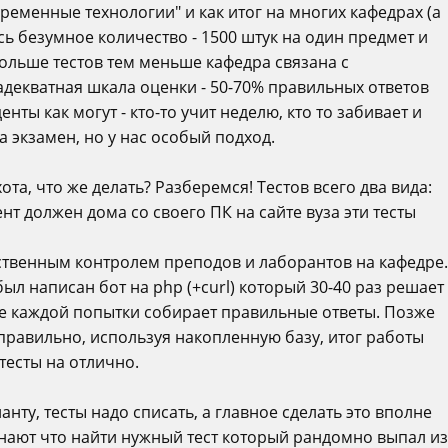
ременные технологии" и как итог на многих кафедрах (а
сь безумное количество - 1500 штук на один предмет и
ольше тестов тем меньше кафедра связана с
адекватная шкала оценки - 50-70% правильных ответов
енты как могут - кто-то учит неделю, кто то забивает и
а экзамен, но у нас особый подход.
ота, что же делать? Разберемся! Тестов всего два вида:
нт должен дома со своего ПК на сайте вуза эти тесты
ственным контролем преподов и лаборантов на кафедре.
был написан бот на php (+curl) который 30-40 раз решает
це каждой попытки собирает правильные ответы. Позже
правильно, используя накопленную базу, итог работы
тесты на отлично.
нту, тесты надо списать, а главное сделать это вполне
нают что найти нужный тест который рандомно выпал из