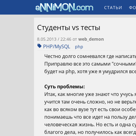
СТАТЬИ
ФО
Студенты vs тесты
8.05.2013 / 22:46
от
web_demon
PHP/MySQL
php
Честно долго сомневался где написать э
Приправлю все это самыми "сочными" 
будет на php, хотя уже я умудрился вс
Суть проблемы:
Итак, как многие уже знают что учус
учится там очень сложно, но не верьте
как во всяком вузе тут есть свои особ
понимаешь что все идет на пользу де
человеческая жизнь. Но есть и одна с
благого дела, но получилось как всегд