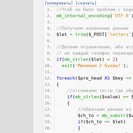
[копировать]
[скачать]
//Чтоб не было проблем с код
mb_internal_encoding
(
'UTF-8'
//Получаем введенные данные
$let
=
trim
(
$_POST
[
'letters'
//Делаем ограничение, ибо ес
// не каждый телефон перевар
if
(
mb_strlen
(
$let
)
<
2
)
exit
(
'Минимум 2 буквы!'
)
;
foreach
(
$pre_head
AS
$key
=>
{
//отсеиваем тесты где об
if
(
mb_strlen
(
$value
)
>=
{
//обрезаем данные из
$ch_to
=
mb_substr
(
$
if
(
$ch_to
==
$let
)
{