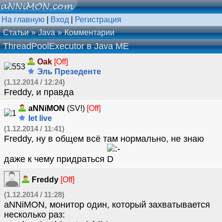
На главную
|
Вход
|
Регистрация
Статьи
Java
Комментарии
ThreadPoolExecutor в Java ME
Oak
[Off]
Эль Презеденте
(1.12.2014 / 12:24)
Freddy, и правда
aNNiMON
(SV!)
[Off]
let live
(1.12.2014 / 11:41)
Freddy, ну в общем всё там нормально, не знаю
даже к чему придраться
Freddy
[Off]
(1.12.2014 / 11:28)
aNNiMON, монитор один, который захватывается
несколько раз: