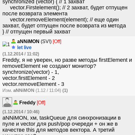
synchronized (vector) { // 1 захват
vector.Firstelement(); // 2 захват, будет отпущен
после возврата элемента
vector.removeElement(element); // еще один
захват, будет отпущен после возврата из метода
} // отпущен первый захват
aNNiMON
(SV!)
[Off]
let live
(1.12.2014 / 11:02)
Freddy, я не уверен, но разве методы firstElement и
removeElement не создают монитор?
synchronize(vector) - 1,
vector.firstElement - 2
vector.removeElement - 3
Изм.
aNNiMON
(1.12 / 11:04)
(1)
Freddy
[Off]
(1.12.2014 / 10:46)
aNNiMON, хм, taskQueue для синхронизации в
пуле и vector для push/pop очереди + он же в
качестве this для методов вектора. А третий