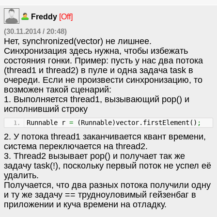
Freddy
[Off]
(30.11.2014 / 20:48)
Нет, synchronized(vector) не лишнее.
Синхронизация здесь нужна, чтобы избежать
состояния гонки. Пример: пусть у нас два потока
(thread1 и thread2) в пуле и одна задача task в
очереди. Если не произвести синхронизацию, то
возможен такой сценарий:
1. Выполняется thread1, вызывающий pop() и
исполнивший строку
Runnable r
=
(
Runnable
)
vector.
firstElement
(
)
;
2. У потока thread1 заканчивается квант времени,
система переключается на thread2.
3. Thread2 вызывает pop() и получает так же
задачу task(!), поскольку первый поток не успел её
удалить.
Получается, что два разных потока получили одну
и ту же задачу == трудноуловимый гейзенбаг в
приложении и куча времени на отладку.