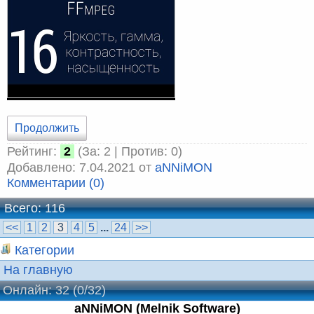
Продолжить
Рейтинг:
2
(За: 2 | Против: 0)
Добавлено: 7.04.2021 от
aNNiMON
Комментарии (0)
Всего: 116
<<
1
2
3
4
5
...
24
>>
Категории
На главную
Онлайн: 32
(0/32)
aNNiMON (Melnik Software)