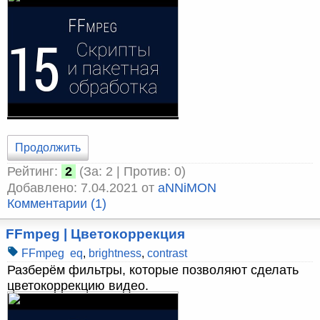
Продолжить
Рейтинг:
2
(За: 2 | Против: 0)
Добавлено: 7.04.2021 от
aNNiMON
Комментарии (1)
FFmpeg | Цветокоррекция
FFmpeg
eq
,
brightness
,
contrast
Разберём фильтры, которые позволяют сделать
цветокоррекцию видео.