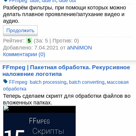
FFmpeg
fade
,
fade in
,
fade out
Разберём фильтры, при помощи которых можно
делать плавное проявление/затухание видео и
аудио.
Продолжить
Рейтинг:
5
(За: 5 | Против: 0)
Добавлено: 7.04.2021 от
aNNiMON
Комментарии (0)
FFmpeg | Пакетная обработка. Рекурсивное
наложение логотипа
FFmpeg
batch processing
,
batch converting
,
массовая
обработка
Теперь сделаем скрипт для обработки файлов во
вложенных папках.