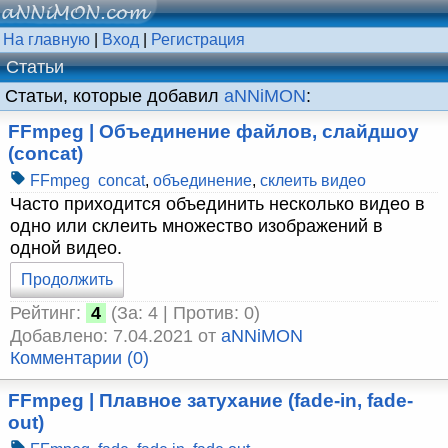
На главную
|
Вход
|
Регистрация
Статьи
Статьи, которые добавил
aNNiMON
:
FFmpeg | Объединение файлов, слайдшоу
(concat)
FFmpeg
concat
,
объединение
,
склеить видео
Часто приходится объединить несколько видео в
одно или склеить множество изображений в
одной видео.
Продолжить
Рейтинг:
4
(За: 4 | Против: 0)
Добавлено: 7.04.2021 от
aNNiMON
Комментарии (0)
FFmpeg | Плавное затухание (fade-in, fade-
out)