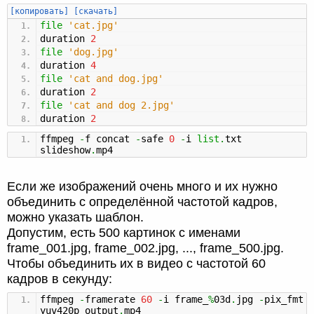
[копировать]
[скачать]
file
'cat.jpg'
duration
2
file
'dog.jpg'
duration
4
file
'cat and dog.jpg'
duration
2
file
'cat and dog 2.jpg'
duration
2
ffmpeg
-
f concat
-
safe
0
-
i
list
.
txt
slideshow
.
mp4
Если же изображений очень много и их нужно
объединить с определённой частотой кадров,
можно указать шаблон.
Допустим, есть 500 картинок с именами
frame_001.jpg, frame_002.jpg, ..., frame_500.jpg.
Чтобы объединить их в видео с частотой 60
кадров в секунду:
ffmpeg
-
framerate
60
-
i frame_
%
03d
.
jpg
-
pix_fmt
yuv420p output
.
mp4