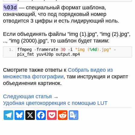
%03d
— специальный формат шаблона,
означающий, что под порядковый номер
отводится 3 цифры и есть лидирующий ноль.
Если объединять файлы "img (1).jpg", "img (2).jpg",
.., "img (2000).jpg", то шаблон будет таким:
ffmpeg
-
framerate
30
-
i
"img (
%4d
).jpg"
-
pix_fmt yuv420p output
.
mp4
Смотрите также ответы к
Собрать видео из
множества фотографии
, там инструкция и скрипт
объединения картинок.
Следующая статья →
Удобная цветокоррекция с помощью LUT
T
B
X
F
P
R
G
e
l
a
o
e
o
l
u
c
c
d
o
e
e
e
k
d
g
g
s
b
e
i
l