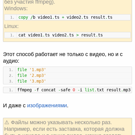
без участия ffmpeg).
Windows:
copy
/
b video1
.
ts
+
video2
.
ts result
.
ts
Linux:
cat video1
.
ts video2
.
ts
>
result
.
ts
Этот способ работает не только с видео, но и с
аудио:
file
'1.mp3'
file
'2.mp3'
file
'3.mp3'
ffmpeg
-
f concat
-
safe
0
-
i
list
.
txt result
.
mp3
И даже с
изображениями
.
⚠️ Файлы можно указывать несколько раз.
Например, если есть заставка, которая должна