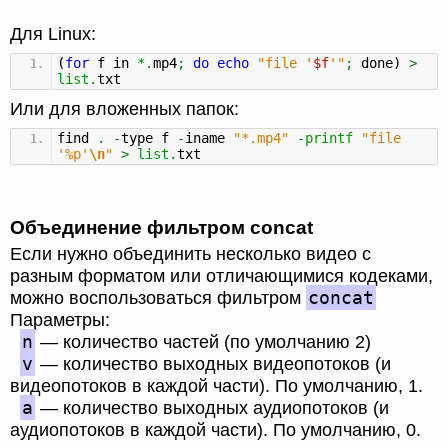
Для Linux:
(
for
f in
*.
mp4
;
do
echo
"file '
$f
'"
;
done
)
>
list
.
txt
Или для вложенных папок:
find
.
-
type f
-
iname
"*.mp4"
-
printf
"file
'%p'
\n
"
>
list
.
txt
Объединение фильтром concat
Если нужно объединить несколько видео с
разным форматом или отличающимися кодеками,
concat
можно воспользоваться фильтром
Параметры:
n
— количество частей (по умолчанию 2)
v
— количество выходных видеопотоков (и
видеопотоков в каждой части). По умолчанию, 1.
a
— количество выходных аудиопотоков (и
аудиопотоков в каждой части). По умолчанию, 0.