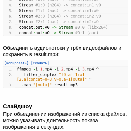
Stream
#1:0 (h264) -> concat:in1:v0
Stream
#1:1 (aac) -> concat:in1:a0
Stream
#2:0 (h264) -> concat:in2:v0
Stream
#2:1 (aac) -> concat:in2:a0
concat
:
out
:
v0
->
Stream
#0:0 (libx264)
concat
:
out
:
a0
->
Stream
#0:1 (aac)
Объединить аудиопотоки у трёх видеофайлов и
сохранить в result.mp3:
[копировать]
[скачать]
ffmpeg
-
i
1
.
mp4
-
i
2
.
mp4
-
i
3
.
mp4 ^
-
filter_complex
"[0:a][1:a]
[2:a]concat=n=3:v=0:a=1[outa]"
^
-
map
"[outa]"
result
.
mp3
Слайдшоу
При объединении изображений из списка файлов,
можно указывать длительность показа
изображения в секундах: