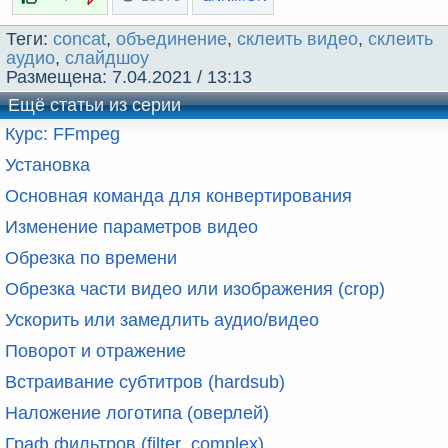
Теги:
concat
,
объединение
,
склеить видео
,
склеить
аудио
,
слайдшоу
Размещена:
7.04.2021 / 13:13
Ещё статьи из серии
Курс: FFmpeg
Установка
Основная команда для конвертирования
Изменение параметров видео
Обрезка по времени
Обрезка части видео или изображения (crop)
Ускорить или замедлить аудио/видео
Поворот и отражение
Встраивание субтитров (hardsub)
Наложение логотипа (оверлей)
Граф фильтров (filter_complex)