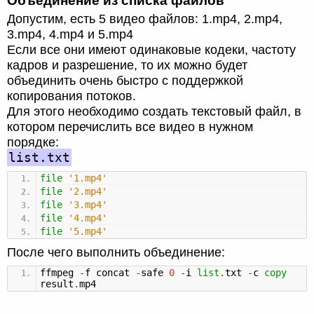
Объединение из списка файлов
Допустим, есть 5 видео файлов: 1.mp4, 2.mp4,
3.mp4, 4.mp4 и 5.mp4
Если все они имеют одинаковые кодеки, частоту
кадров и разрешение, то их можно будет
объединить очень быстро с поддержкой
копирования потоков.
Для этого необходимо создать текстовый файл, в
котором перечислить все видео в нужном
порядке:
list.txt
file
'1.mp4'
file
'2.mp4'
file
'3.mp4'
file
'4.mp4'
file
'5.mp4'
После чего выполнить объединение:
ffmpeg
-
f concat
-
safe
0
-
i
list
.
txt
-
c
copy
result
.
mp4