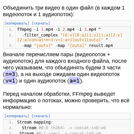
Объединить три видео в один файл (в каждом 1
видеопоток и 1 аудиопоток):
[копировать]
[скачать]
ffmpeg
-
i
1
.
mp4
-
i
2
.
mp4
-
i
3
.
mp4 ^
-
filter_complex
"[0:v][0:a][1:v][1:a][2:v]
[2:a]concat=n=3:v=1:a=1[outv][outa]"
^
-
map
"[outv]"
-
map
"[outa]"
result
.
mp4
Вначале перечисляем пары (видеопоток +
аудиопоток) для каждого входного файла, после
чего указываем, что объединять будем 3 части
n=3
(
), а на выходе ожидаем один видеопоток
v=1
a=1
(
) и один аудиопоток (
).
Перед началом обработки, FFmpeg выведет
информацию о потоках, можно проверить, что всё
нормально:
[копировать]
[скачать]
Stream mapping
:
Stream
#0:0 (h264) -> concat:in0:v0
Stream
#0:1 (aac) -> concat:in0:a0