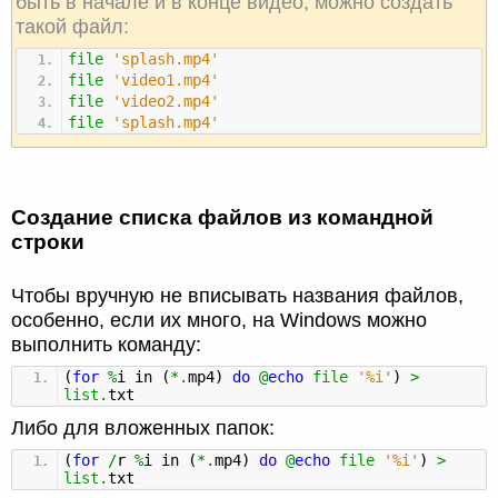
быть в начале и в конце видео, можно создать
такой файл:
file
'splash.mp4'
file
'video1.mp4'
file
'video2.mp4'
file
'splash.mp4'
Создание списка файлов из командной
строки
Чтобы вручную не вписывать названия файлов,
особенно, если их много, на Windows можно
выполнить команду:
(
for
%
i in
(
*.
mp4
)
do
@
echo
file
'%i'
)
>
list
.
txt
Либо для вложенных папок:
(
for
/
r
%
i in
(
*.
mp4
)
do
@
echo
file
'%i'
)
>
list
.
txt