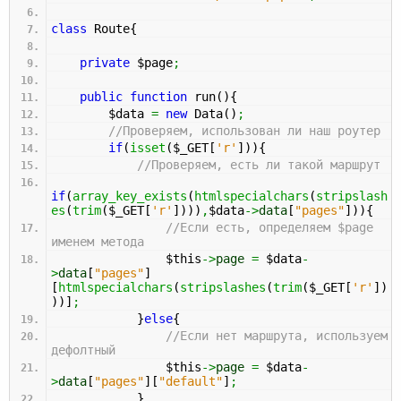
class
Route
{
private
$page
;
public
function
run
(
)
{
$data
=
new
Data
(
)
;
//Проверяем, использован ли наш роутер
if
(
isset
(
$_GET
[
'r'
]
)
)
{
//Проверяем, есть ли такой маршрут
if
(
array_key_exists
(
htmlspecialchars
(
stripslash
es
(
trim
(
$_GET
[
'r'
]
)
)
)
,
$data
->
data
[
"pages"
]
)
)
{
//Если есть, определяем $page
именем метода
$this
->
page
=
$data
-
>
data
[
"pages"
]
[
htmlspecialchars
(
stripslashes
(
trim
(
$_GET
[
'r'
]
)
)
)
]
;
}
else
{
//Если нет маршрута, используем
дефолтный
$this
->
page
=
$data
-
>
data
[
"pages"
]
[
"default"
]
;
}