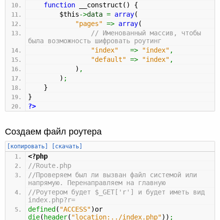
function
__construct
(
)
{
$this
->
data
=
array
(
"pages"
=>
array
(
// Именованный массив, чтобы
была возможность шифровать роутинг
"index"
=>
"index"
,
"default"
=>
"index"
,
)
,
)
;
}
}
?>
Создаем файл роутера
[копировать]
[скачать]
<?php
//Route.php
//Проверяем был ли вызван файл системой или
напрямую. Перенаправляем на главную
//Роутером будет $_GET['r'] и будет иметь вид
index.php?r=
defined
(
"ACCESS"
)
or
die
(
header
(
"location:../index.php"
)
)
;