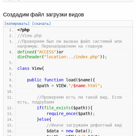
Создадим файл загрузки видов
[копировать]
[скачать]
<?php
//View.php
//Проверяем был ли вызван файл системой или
напрямую. Перенаправляем на главную
defined
(
"ACCESS"
)
or
die
(
header
(
"location:../index.php"
)
)
;
class
View
{
public
function
load
(
$name
)
{
$path
=
VIEW
.
"/
$name
.html"
;
//Проверяем есть ли такой вид. Если
есть, подрубаем
if
(
file_exists
(
$path
)
)
{
require_once
(
$path
)
;
}
else
{
//Иначе загружаем дефолтный вид
$data
=
new
Data
(
)
;