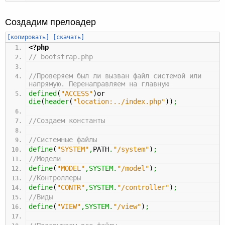
Создадим прелоадер
[копировать]
[скачать]
<?php
// bootstrap.php
//Проверяем был ли вызван файл системой или
напрямую. Перенаправляем на главную
defined
(
"ACCESS"
)
or
die
(
header
(
"location:../index.php"
)
)
;
//Создаем константы
//Системные файлы
define
(
"SYSTEM"
,
PATH
.
"/system"
)
;
//Модели
define
(
"MODEL"
,
SYSTEM
.
"/model"
)
;
//Контроллеры
define
(
"CONTR"
,
SYSTEM
.
"/controller"
)
;
//Виды
define
(
"VIEW"
,
SYSTEM
.
"/view"
)
;