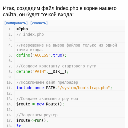
Итак, создадим файл index.php в корне нашего
сайта, он будет точкой входа:
[копировать]
[скачать]
<?php
// index.php
//Разрешение на вызов файлов только из одной
точки входа.
define
(
"ACCESS"
,
true
)
;
//Создаем константу стартового пути
define
(
"PATH"
,
__DIR__
)
;
//Подключаем файл прелоадер
include_once
PATH
.
"/system/bootstrap.php"
;
//Создаем экземпляр роутера
$route
=
new
Route
(
)
;
//Запускаем роутер
$route
->
run
(
)
;
?>