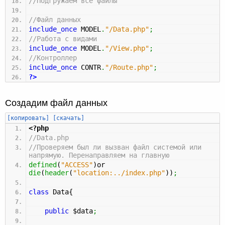
//Подгружаем все файлы
//Файл данных
include_once
MODEL
.
"/Data.php"
;
//Работа с видами
include_once
MODEL
.
"/View.php"
;
//Контроллер
include_once
CONTR
.
"/Route.php"
;
?>
Создадим файл данных
[копировать]
[скачать]
<?php
//Data.php
//Проверяем был ли вызван файл системой или
напрямую. Перенаправляем на главную
defined
(
"ACCESS"
)
or
die
(
header
(
"location:../index.php"
)
)
;
class
Data
{
public
$data
;