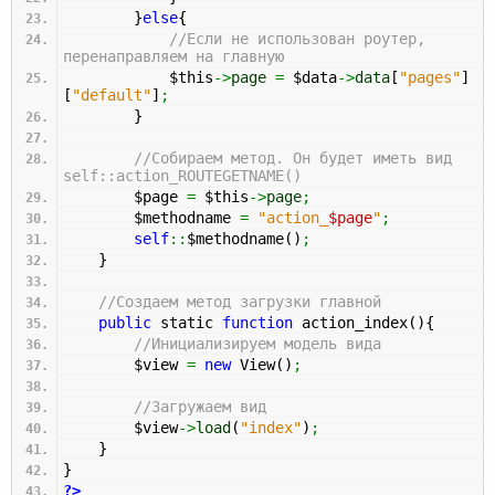
}
else
{
//Если не использован роутер,
перенаправляем на главную
$this
->
page
=
$data
->
data
[
"pages"
]
[
"default"
]
;
}
//Собираем метод. Он будет иметь вид
self::action_ROUTEGETNAME()
$page
=
$this
->
page
;
$methodname
=
"action_
$page
"
;
self
::
$methodname
(
)
;
}
//Создаем метод загрузки главной
public
static
function
action_index
(
)
{
//Инициализируем модель вида
$view
=
new
View
(
)
;
//Загружаем вид
$view
->
load
(
"index"
)
;
}
}
?>