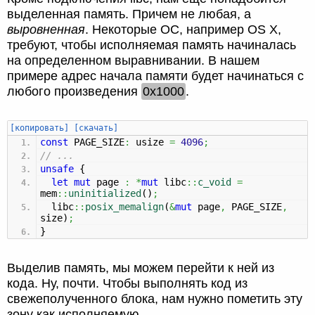
выделенная память. Причем не любая, а
выровненная
. Некоторые ОС, например OS X,
требуют, чтобы исполняемая память начиналась
на определенном выравнивании. В нашем
примере адрес начала памяти будет начинаться с
любого произведения
0x1000
.
[копировать]
[скачать]
const
PAGE_SIZE
:
usize
=
4096
;
// ...
unsafe
{
let
mut
page
:
*
mut
libc
::
c_void
=
mem
::
uninitialized
(
)
;
libc
::
posix_memalign
(
&
mut
page
,
PAGE_SIZE
,
size
)
;
}
Выделив память, мы можем перейти к ней из
кода. Ну, почти. Чтобы выполнять код из
свежеполученного блока, нам нужно пометить эту
зону как исполняемую.