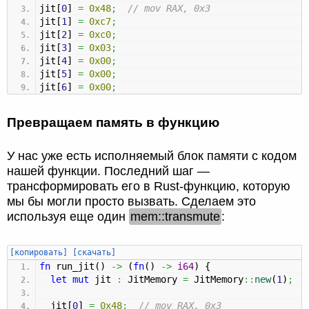
jit
[
0
]
=
0x48
;
// mov RAX, 0x3
jit
[
1
]
=
0xc7
;
jit
[
2
]
=
0xc0
;
jit
[
3
]
=
0x03
;
jit
[
4
]
=
0x00
;
jit
[
5
]
=
0x00
;
jit
[
6
]
=
0x00
;
Превращаем память в функцию
У нас уже есть исполняемый блок памяти с кодом
нашей функции. Последний шаг —
трансформировать его в Rust-функцию, которую
мы бы могли просто вызвать. Сделаем это
используя еще один
mem::transmute
:
[копировать]
[скачать]
fn
run_jit
(
)
->
(
fn
(
)
->
i64
)
{
let
mut
jit
:
JitMemory
=
JitMemory
::
new
(
1
)
;
jit
[
0
]
=
0x48
;
// mov RAX, 0x3