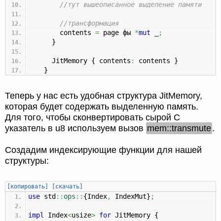
//тут вышеописанное выделение памяти
//трансформация
contents
=
page фы
*
mut
_
;
}
JitMemory
{
contents
:
contents
}
}
Теперь у нас есть удобная структура JitMemory,
которая будет содержать выделенную память.
Для того, чтобы сконвертировать сырой С
указатель в u8 используем вызов
mem::transmute
.
Создадим индексирующие функции для нашей
структуры:
[копировать]
[скачать]
use
std
::
ops
::
{
Index
,
IndexMut
}
;
impl
Index
<
usize
>
for
JitMemory
{