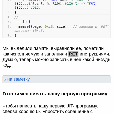
libc
::
uint32_t
,
n
:
libc
::
size_t
)
->
*
mut
libc
::
c_void
;
}
// ...
unsafe
{
memset
(
page
,
0xc3
,
size
)
;
// заполнить 'RET'
вызовами (0xc3)
}
Мы выделили память, выравняли ее, пометили
как исполняемую и заполнили
RET
инструкциями.
Думаю, теперь можно записать в нее какой-нибудь
код.
На заметку
Готовимся писать нашу первую программу
Чтобы написать нашу первую JIT-программу,
сперва хорошо бы упростить обращение с