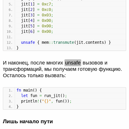
jit
[
1
]
=
0xc7
;
jit
[
2
]
=
0xc0
;
jit
[
3
]
=
0x03
;
jit
[
4
]
=
0x00
;
jit
[
5
]
=
0x00
;
jit
[
6
]
=
0x00
;
unsafe
{
mem
::
transmute
(
jit.contents
)
}
}
И наконец, после многих
unsafe
вызовов и
трансформаций, мы получаем готовую функцию.
Осталось только вызвать:
fn
main
(
)
{
let
fun
=
run_jit
(
)
;
println
!
(
"{}"
,
fun
(
)
)
;
}
Лишь начало пути