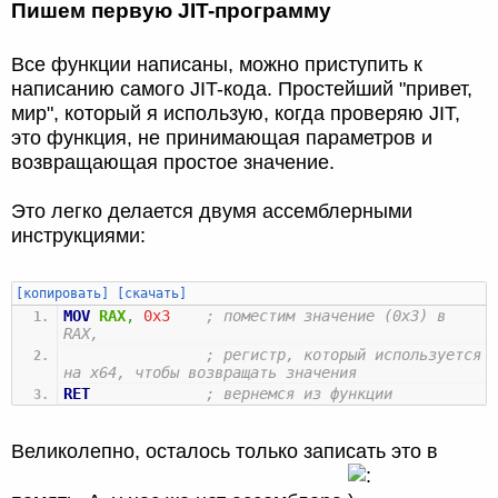
Пишем первую JIT-программу
Все функции написаны, можно приступить к
написанию самого JIT-кода. Простейший "привет,
мир", который я использую, когда проверяю JIT,
это функция, не принимающая параметров и
возвращающая простое значение.
Это легко делается двумя ассемблерными
инструкциями:
[копировать]
[скачать]
MOV
RAX
,
0x3
; поместим значение (0x3) в
RAX,
; регистр, который используется
на x64, чтобы возвращать значения
RET
; вернемся из функции
Великолепно, осталось только записать это в