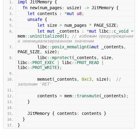
impl
JitMemory
{
fn
new
(
num_pages
:
usize
)
->
JitMemory
{
let
contents
:
*
mut
u8
;
unsafe
{
let
size
=
num_pages
*
PAGE_SIZE
;
let
mut
_contents
:
*
mut
libc
::
c_void
=
mem
::
uninitialized
(
)
;
// избежим предупреждения
о неинициализированном значении
libc
::
posix_memalign
(
&
mut
_contents
,
PAGE_SIZE
,
size
)
;
libc
::
mprotect
(
_contents
,
size
,
libc
::
PROT_EXEC
|
libc
::
PROT_READ
|
libc
::
PROT_WRITE
)
;
memset
(
_contents
,
0xc3
,
size
)
;
//
заполним 'RET'
contents
=
mem
::
transmute
(
_contents
)
;
}
JitMemory
{
contents
:
contents
}
}
}