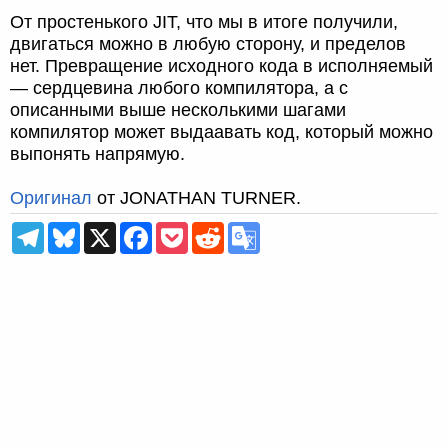
От простенького JIT, что мы в итоге получили,
двигаться можно в любую сторону, и пределов
нет. Превращение исходного кода в исполняемый
— сердцевина любого компилятора, а с
описанными выше несколькими шагами
компилятор может выдаавать код, который можно
выпонять напрямую.
Оригинал
от JONATHAN TURNER.
T
B
X
F
P
R
G
e
l
a
o
e
o
l
u
c
c
d
o
e
e
e
k
d
g
g
s
b
e
i
l
r
k
o
t
t
e
a
y
o
T
m
k
r
a
n
s
l
a
t