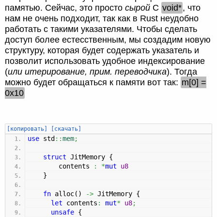
памятью. Сейчас, это просто
сырой
С
void*
, что
нам не очень подходит, так как в Rust неудобно
работать с такими указателями. Чтобы сделать
доступ более естесственным, мы создадим новую
структуру, которая будет содержать указатель и
позволит использовать удобное индексирование
(
или итерирование, прим. переводчика
). Тогда
можно будет обращаться к памяти вот так:
m[0] =
0x10
[копировать]
[скачать]
use
std
::
mem
;
struct
JitMemory
{
contents
:
*
mut
u8
}
fn
alloc
(
)
->
JitMemory
{
let
contents
:
mut
*
u8
;
unsafe
{