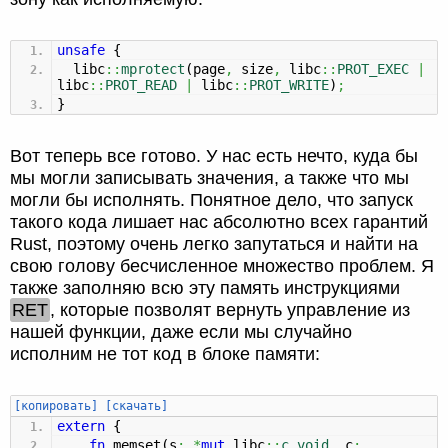
unsafe
{
libc
::
mprotect
(
page
,
size
,
libc
::
PROT_EXEC
|
libc
::
PROT_READ
|
libc
::
PROT_WRITE
)
;
}
Вот теперь все готово. У нас есть нечто, куда бы
мы могли записывать значения, а также что мы
могли бы исполнять. Понятное дело, что запуск
такого кода лишает нас абсолютно всех гарантий
Rust, поэтому очень легко запутаться и найти на
свою голову бесчисленное множество проблем. Я
также заполняю всю эту память инструкциями
RET
, которые позволят вернуть управление из
нашей функции, даже если мы случайно
исполним не тот код в блоке памяти:
[копировать]
[скачать]
extern
{
fn
memset
(
s
:
*
mut
libc
::
c_void
,
c
: