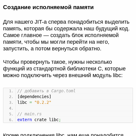
Создание исполняемой памяти
Для нашего JIT-a сперва понадобиться выделить
память, которая бы содержала наш будущий код.
Самое главное — создать блок исполняемой
памяти, чтобы мы могли перейти на него,
запустить, а потом вернуться обратно.
Чтобы провернуть такое, нужны несколько
функций из стандартной библиотеки С, которые
можно подключить через внешний модуль libc:
// добавить в Cargo.toml
[
dependencies
]
libc
=
"0.2.2"
// main.rs
extern
crate libc
;
Кроме подключения libc, нам еще понадобится