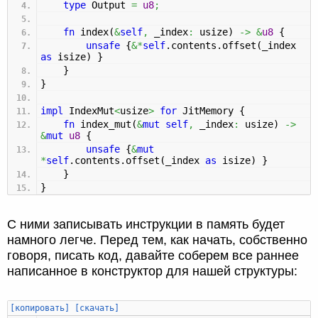
type
Output
=
u8
;
fn
index
(
&
self
,
_index
:
usize
)
->
&
u8
{
unsafe
{
&*
self
.contents.offset
(
_index
as
isize
)
}
}
}
impl
IndexMut
<
usize
>
for
JitMemory
{
fn
index_mut
(
&
mut
self
,
_index
:
usize
)
->
&
mut
u8
{
unsafe
{
&
mut
*
self
.contents.offset
(
_index
as
isize
)
}
}
}
С ними записывать инструкции в память будет
намного легче. Перед тем, как начать, собственно
говоря, писать код, давайте соберем все раннее
написанное в конструктор для нашей структуры:
[копировать]
[скачать]