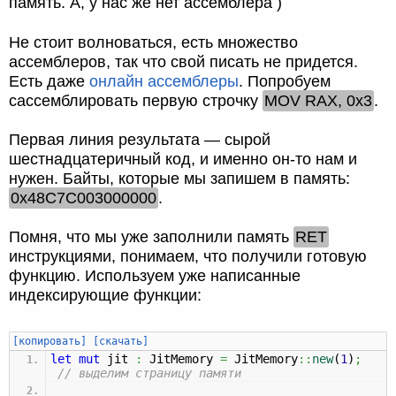
память. А, у нас же нет ассемблера
Не стоит волноваться, есть множество
ассемблеров, так что свой писать не придется.
Есть даже
онлайн ассемблеры
. Попробуем
сассемблировать первую строчку
MOV RAX, 0x3
.
Первая линия результата — сырой
шестнадцатеричный код, и именно он-то нам и
нужен. Байты, которые мы запишем в память:
0x48C7C003000000
.
Помня, что мы уже заполнили память
RET
инструкциями, понимаем, что получили готовую
функцию. Используем уже написанные
индексирующие функции:
[копировать]
[скачать]
let
mut
jit
:
JitMemory
=
JitMemory
::
new
(
1
)
;
// выделим страницу памяти