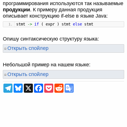
программирования используются так называемые
продукции
. К примеру данная продукция
описывает конструкцию if-else в языке Java:
stmt
->
if
(
expr
)
stmt
else
stmt
Опишу синтаксическую структуру языка:
Открыть спойлер
Небольшой пример на нашем языке:
Открыть спойлер
T
B
X
F
P
R
G
e
l
a
o
e
o
l
u
c
c
d
o
e
e
e
k
d
g
g
s
b
e
i
l
r
k
o
t
t
e
a
y
o
T
m
k
r
a
n