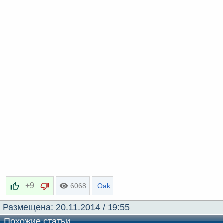
s
l
a
t
e
+9
6068
Oak
Размещена:
20.11.2014 / 19:55
Похожие статьи