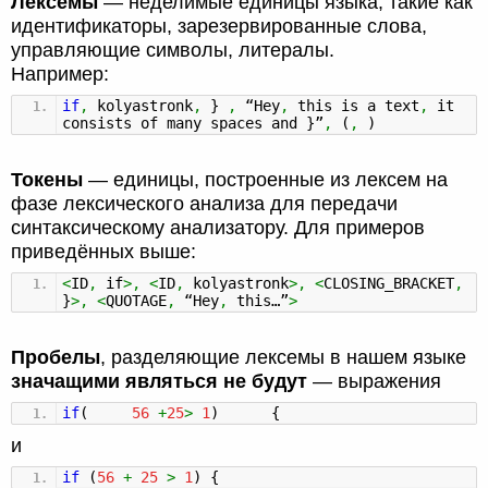
Лексемы
— неделимые единицы языка, такие как
идентификаторы, зарезервированные слова,
управляющие символы, литералы.
Например:
if
,
kolyastronk
,
}
,
“Hey
,
this is a text
,
it
consists of many spaces and
}
”
,
(
,
)
Токены
— единицы, построенные из лексем на
фазе лексического анализа для передачи
синтаксическому анализатору. Для примеров
приведённых выше:
<
ID
,
if
>,
<
ID
,
kolyastronk
>,
<
CLOSING_BRACKET
,
}
>,
<
QUOTAGE
,
“Hey
,
this…”
>
Пробелы
, разделяющие лексемы в нашем языке
значащими являться не будут
— выражения
if
(
56
+
25
>
1
)
{
и
if
(
56
+
25
>
1
)
{