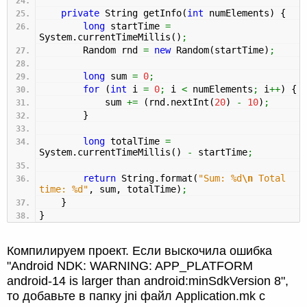
private
String getInfo
(
int
numElements
)
{
long
startTime
=
System.
currentTimeMillis
(
)
;
Random rnd
=
new
Random
(
startTime
)
;
long
sum
=
0
;
for
(
int
i
=
0
;
i
<
numElements
;
i
++
)
{
sum
+=
(
rnd.
nextInt
(
20
)
-
10
)
;
}
long
totalTime
=
System.
currentTimeMillis
(
)
-
startTime
;
return
String.
format
(
"Sum: %d
\n
Total
time: %d"
, sum, totalTime
)
;
}
}
Компилируем проект. Если выскочила ошибка
"Android NDK: WARNING: APP_PLATFORM
android-14 is larger than android:minSdkVersion 8",
то добавьте в папку jni файл Application.mk с