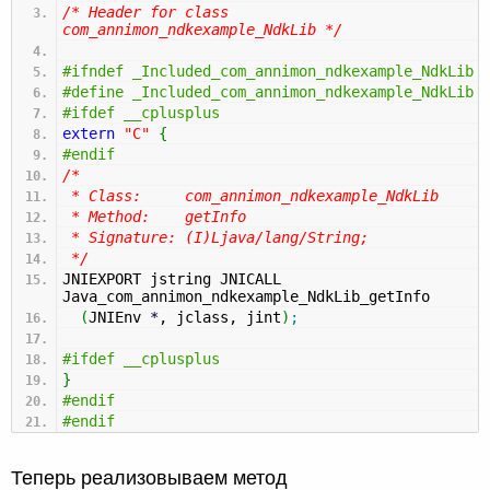
/* Header for class
com_annimon_ndkexample_NdkLib */
#ifndef _Included_com_annimon_ndkexample_NdkLib
#define _Included_com_annimon_ndkexample_NdkLib
#ifdef __cplusplus
extern
"C"
{
#endif
/*
* Class: com_annimon_ndkexample_NdkLib
* Method: getInfo
* Signature: (I)Ljava/lang/String;
*/
JNIEXPORT jstring JNICALL
Java_com_annimon_ndkexample_NdkLib_getInfo
(
JNIEnv
*
, jclass, jint
)
;
#ifdef __cplusplus
}
#endif
#endif
Теперь реализовываем метод