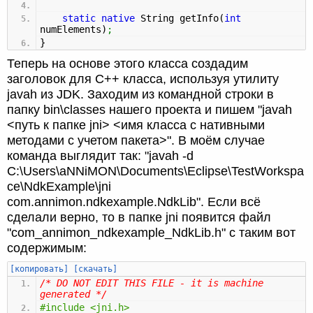
static
native
String getInfo
(
int
numElements
)
;
}
Теперь на основе этого класса создадим
заголовок для C++ класса, используя утилиту
javah из JDK. Заходим из командной строки в
папку bin\classes нашего проекта и пишем "javah
<путь к папке jni> <имя класса с нативными
методами с учетом пакета>". В моём случае
команда выглядит так: "javah -d
C:\Users\aNNiMON\Documents\Eclipse\TestWorkspa
ce\NdkExample\jni
com.annimon.ndkexample.NdkLib". Если всё
сделали верно, то в папке jni появится файл
"com_annimon_ndkexample_NdkLib.h" с таким вот
содержимым:
[копировать]
[скачать]
/* DO NOT EDIT THIS FILE - it is machine
generated */
#include <jni.h>