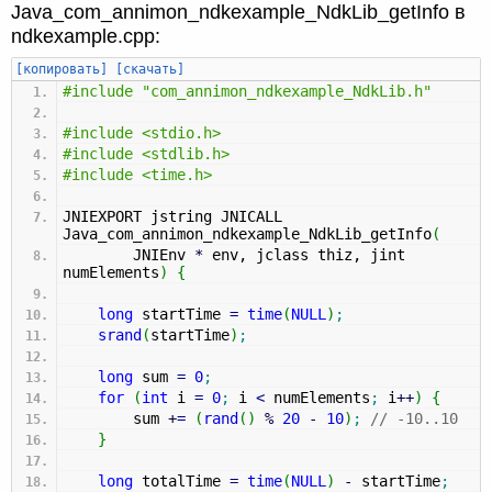
Java_com_annimon_ndkexample_NdkLib_getInfo в
ndkexample.cpp:
[копировать]
[скачать]
#include "com_annimon_ndkexample_NdkLib.h"
#include <stdio.h>
#include <stdlib.h>
#include <time.h>
JNIEXPORT jstring JNICALL
Java_com_annimon_ndkexample_NdkLib_getInfo
(
JNIEnv
*
env, jclass thiz, jint
numElements
)
{
long
startTime
=
time
(
NULL
)
;
srand
(
startTime
)
;
long
sum
=
0
;
for
(
int
i
=
0
;
i
<
numElements
;
i
++
)
{
sum
+
=
(
rand
(
)
%
20
-
10
)
;
// -10..10
}
long
totalTime
=
time
(
NULL
)
-
startTime
;