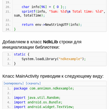
char
info
[
96
]
=
{
0
}
;;
sprintf
(
info,
"Sum: %ld
\n
Total time: %ld"
,
sum, totalTime
)
;
return
env
-
>
NewStringUTF
(
info
)
;
}
Добавляем в класс
NdkLib
строки для
инициализации библиотеки:
static
{
System.
loadLibrary
(
"ndkexample"
)
;
}
Класс MainActivity приводим к следующему виду:
[копировать]
[скачать]
package
com.annimon.ndkexample
;
import
java.util.Random
;
import
android.os.Bundle
;
import
android.widget.TextView
;