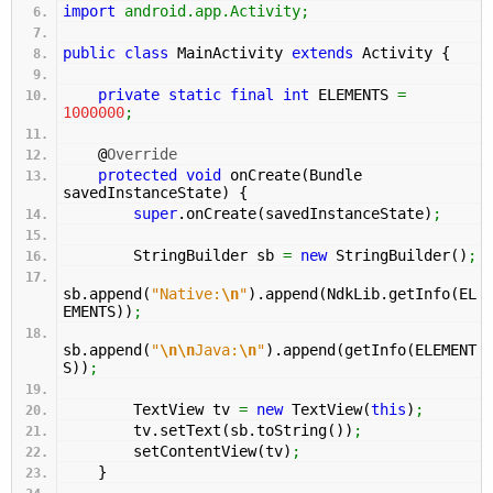
import
android.app.Activity
;
public
class
MainActivity
extends
Activity
{
private
static
final
int
ELEMENTS
=
1000000
;
@
Override
protected
void
onCreate
(
Bundle
savedInstanceState
)
{
super
.
onCreate
(
savedInstanceState
)
;
StringBuilder sb
=
new
StringBuilder
(
)
;
sb.
append
(
"Native:
\n
"
)
.
append
(
NdkLib.
getInfo
(
EL
EMENTS
)
)
;
sb.
append
(
"
\n
\n
Java:
\n
"
)
.
append
(
getInfo
(
ELEMENT
S
)
)
;
TextView tv
=
new
TextView
(
this
)
;
tv.
setText
(
sb.
toString
(
)
)
;
setContentView
(
tv
)
;
}