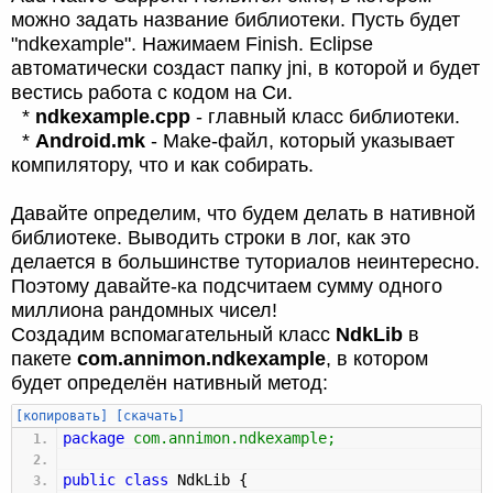
можно задать название библиотеки. Пусть будет
"ndkexample". Нажимаем Finish. Eclipse
автоматически создаст папку jni, в которой и будет
вестись работа с кодом на Си.
*
ndkexample.cpp
- главный класс библиотеки.
*
Android.mk
- Make-файл, который указывает
компилятору, что и как собирать.
Давайте определим, что будем делать в нативной
библиотеке. Выводить строки в лог, как это
делается в большинстве туториалов неинтересно.
Поэтому давайте-ка подсчитаем сумму одного
миллиона рандомных чисел!
Создадим вспомагательный класс
NdkLib
в
пакете
com.annimon.ndkexample
, в котором
будет определён нативный метод:
[копировать]
[скачать]
package
com.annimon.ndkexample
;
public
class
NdkLib
{