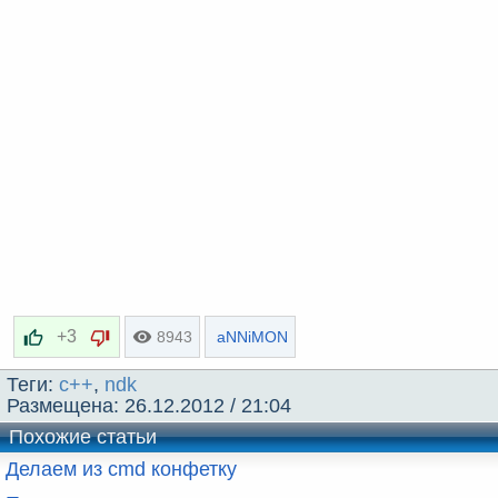
e
+3
8943
aNNiMON
Теги:
c++
,
ndk
Размещена:
26.12.2012 / 21:04
Похожие статьи
Делаем из cmd конфетку