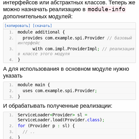
интерфейсов или абстрактных классов. Теперь же
module-info
можно назначать реализацию в
дополнительных модулей:
[копировать]
[скачать]
module additional
{
provides com.
example
.
spi
.
Provider
// базовый
интерфейс
with com.
impl
.
ProviderImpl
;
// реализация
в классе этого модуля
}
А для использования в основном модуле нужно
указать
module main
{
uses com.
example
.
spi
.
Provider
;
}
И обрабатывать полученные реализации:
ServiceLoader
<
Provider
>
sl
=
ServiceLoader.
load
(
Provider.
class
)
;
for
(
Provider p
:
sl
)
{
// ..
}