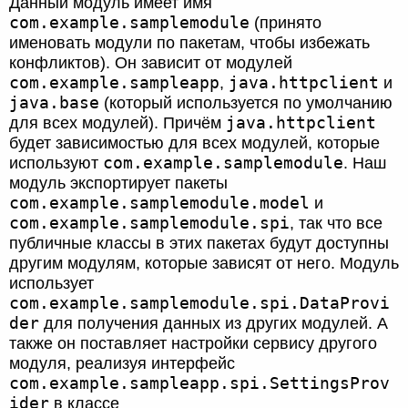
Данный модуль имеет имя
com.example.samplemodule
(принято
именовать модули по пакетам, чтобы избежать
конфликтов). Он зависит от модулей
com.example.sampleapp
java.httpclient
,
и
java.base
(который используется по умолчанию
java.httpclient
для всех модулей). Причём
будет зависимостью для всех модулей, которые
com.example.samplemodule
используют
. Наш
модуль экспортирует пакеты
com.example.samplemodule.model
и
com.example.samplemodule.spi
, так что все
публичные классы в этих пакетах будут доступны
другим модулям, которые зависят от него. Модуль
использует
com.example.samplemodule.spi.DataProvi
der
для получения данных из других модулей. А
также он поставляет настройки сервису другого
модуля, реализуя интерфейс
com.example.sampleapp.spi.SettingsProv
ider
в классе