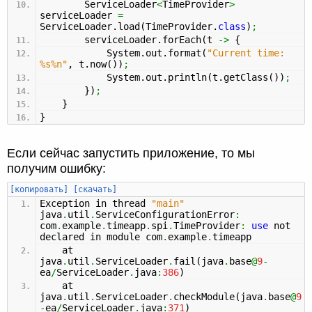
ServiceLoader
<
TimeProvider
>
serviceLoader
=
ServiceLoader.
load
(
TimeProvider.
class
)
;
serviceLoader.
forEach
(
t
->
{
System.
out
.
format
(
"Current time:
%s%n"
, t.
now
(
)
)
;
System.
out
.
println
(
t.
getClass
(
)
)
;
}
)
;
}
}
Если сейчас запустить приложение, то мы
получим ошибку:
[копировать]
[скачать]
Exception in thread
"main"
java
.
util
.
ServiceConfigurationError
:
com
.
example
.
timeapp
.
spi
.
TimeProvider
:
use
not
declared in module com
.
example
.
timeapp
at
java
.
util
.
ServiceLoader
.
fail
(
java
.
base
@
9
-
ea
/
ServiceLoader
.
java
:
386
)
at
java
.
util
.
ServiceLoader
.
checkModule
(
java
.
base
@
9
-
ea
/
ServiceLoader
.
java
:
371
)