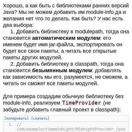
Хорошо, а как быть с библиотеками ранних версий
Java? Мы не можем добавить им module-info да и
желания нет что-то делать. Как быть? У нас есть
два выбора:
1. Добавить библиотеку в modulepath, тогда она
становится
автоматическим модулем
: его
именем будет имя jar-файла, экспортировать он
будет все свои пакеты, а читать все открытые
пакеты других модулей.
2. Добавить библиотеку в classpath, тогда она
становится
безымянным модулем
: добавлять
как зависимость мы его, разумеется, не сможем, а
читать он сможет все пакеты модулей.
Для примера создадим обычную библиотеку без
TimeProvider
module-info, реализуем
(не
забудьте добавить главный проект в classpath):
[копировать]
[скачать]
//
com/example/timemidnight/MidnightProvider.java