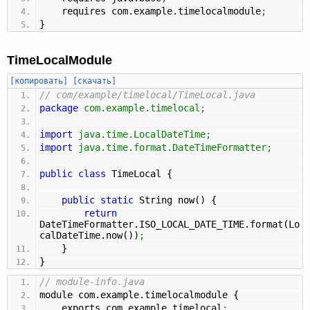
requires com.
example
.
timelocalmodule
;
}
TimeLocalModule
[копировать]
[скачать]
// com/example/timelocal/TimeLocal.java
package
com.example.timelocal
;
import
java.time.LocalDateTime
;
import
java.time.format.DateTimeFormatter
;
public
class
TimeLocal
{
public
static
String now
(
)
{
return
DateTimeFormatter.
ISO_LOCAL_DATE_TIME
.
format
(
Lo
calDateTime.
now
(
)
)
;
}
}
// module-info.java
module com.
example
.
timelocalmodule
{
exports com.
example
.
timelocal
;