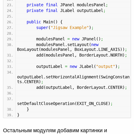
private
final
JPanel modulesPanel
;
private
final
JLabel outputLabel
;
public
Main
(
)
{
super
(
"Jigsaw Example"
)
;
modulesPanel
=
new
JPanel
(
)
;
modulesPanel.
setLayout
(
new
BoxLayout
(
modulesPanel, BoxLayout.
LINE_AXIS
)
)
;
add
(
modulesPanel, BorderLayout.
NORTH
)
;
outputLabel
=
new
JLabel
(
"output"
)
;
outputLabel.
setHorizontalAlignment
(
SwingConstan
ts.
CENTER
)
;
add
(
outputLabel, BorderLayout.
CENTER
)
;
setDefaultCloseOperation
(
EXIT_ON_CLOSE
)
;
}
}
Остальным модулям добавим картинки и