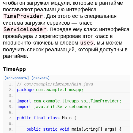
чтобы он загружал модули, которые в рантайме
поставляют реализацию интерфейса
TimeProvider
. Для этого есть специальная
система загрузки сервисов — класс
ServiceLoader
. Передав ему класс интерфейса
провайдера и зарегистрировав этот класс в
uses
module-info ключевым словом
, мы можем
получить список реализаций, который доступны в
рантайме.
TimeApp
[копировать]
[скачать]
// com/example/timeapp/Main.java
package
com.example.timeapp
;
import
com.example.timeapp.spi.TimeProvider
;
import
java.util.ServiceLoader
;
public
final
class
Main
{
public
static
void
main
(
String
[
]
args
)
{