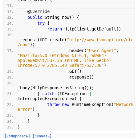
@
Override
public
String now
(
)
{
try
{
return
HttpClient.
getDefault
(
)
.
request
(
URI.
create
(
"http://www.timeapi.org/utc
/now"
)
)
.
header
(
"User-Agent"
,
"Mozilla/5.0 (Windows NT 6.1; WOW64)
AppleWebKit/537.36 (KHTML, like Gecko)
Chrome/53.0.2785.143 Safari/537.36"
)
.
GET
(
)
.
response
(
)
.
body
(
HttpResponse.
asString
(
)
)
;
}
catch
(
IOException
|
InterruptedException ex
)
{
throw
new
RuntimeException
(
"Network
error"
)
;
}
}
}
[копировать]
[скачать]