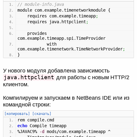
// module-info.java
module com.
example
.
timenetworkmodule
{
requires com.
example
.
timeapp
;
requires java.
httpclient
;
provides
com.
example
.
timeapp
.
spi
.
TimeProvider
with
com.
example
.
timenetwork
.
TimeNetworkProvider
;
}
У нового модуля добавлена зависимость
java.httpclient
для работы с новым HTTP/2
клиентом.
Компилируем и запускаем в NetBeans IDE или из
командной строки:
[копировать]
[скачать]
rem compile.cmd
echo
Compile timeapp
%
JAVAC9
%
-d
mods
/
com.example.timeapp ^