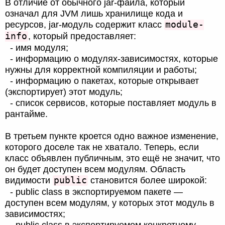
В отличие от обычного jar-файла, который
означал для JVM лишь хранилище кода и
module-
ресурсов, jar-модуль содержит класс
info
, который предоставляет:
- имя модуля;
- информацию о модулях-зависимостях, которые
нужны для корректной компиляции и работы;
- информацию о пакетах, которые открывает
(экспортирует) этот модуль;
- список сервисов, которые поставляет модуль в
рантайме.
В третьем пункте кроется одно важное изменение,
которого доселе так не хватало. Теперь, если
класс объявлен публичным, это ещё не значит, что
он будет доступен всем модулям. Область
public
видимости
становится более широкой:
- public class в экспортируемом пакете —
доступен всем модулям, у которых этот модуль в
зависимостях;
- public class в экспортируемом конкретному