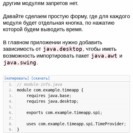
другим модулям запретов нет.
Давайте сделаем простую форму, где для каждого
модуля будет отдельная кнопка, по нажатию
которой будем выводить время.
В главном приложении нужно добавить
java.desktop
зависимость от
, чтобы иметь
java.awt
возможность импортировать пакет
и
java.swing
.
[копировать]
[скачать]
// module-info.java
module com.
example
.
timeapp
{
requires java.
base
;
requires java.
desktop
;
exports com.
example
.
timeapp
.
spi
;
uses com.
example
.
timeapp
.
spi
.
TimeProvider
;
}