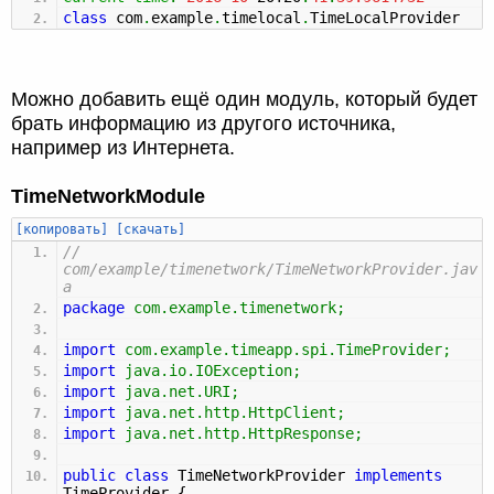
class
com
.
example
.
timelocal
.
TimeLocalProvider
Можно добавить ещё один модуль, который будет
брать информацию из другого источника,
например из Интернета.
TimeNetworkModule
[копировать]
[скачать]
//
com/example/timenetwork/TimeNetworkProvider.jav
a
package
com.example.timenetwork
;
import
com.example.timeapp.spi.TimeProvider
;
import
java.io.IOException
;
import
java.net.URI
;
import
java.net.http.HttpClient
;
import
java.net.http.HttpResponse
;
public
class
TimeNetworkProvider
implements
TimeProvider
{