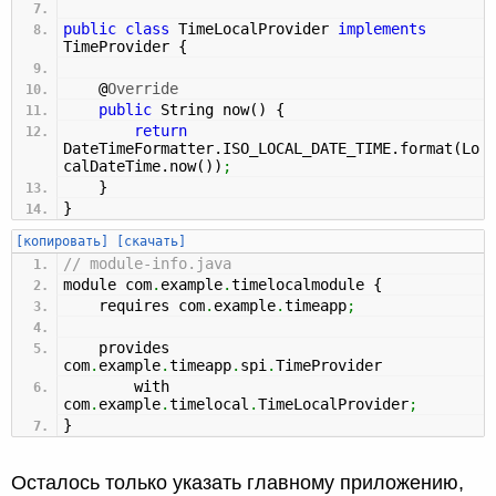
public
class
TimeLocalProvider
implements
TimeProvider
{
@
Override
public
String now
(
)
{
return
DateTimeFormatter.
ISO_LOCAL_DATE_TIME
.
format
(
Lo
calDateTime.
now
(
)
)
;
}
}
[копировать]
[скачать]
// module-info.java
module com
.
example
.
timelocalmodule
{
requires com
.
example
.
timeapp
;
provides
com
.
example
.
timeapp
.
spi
.
TimeProvider
with
com
.
example
.
timelocal
.
TimeLocalProvider
;
}
Осталось только указать главному приложению,