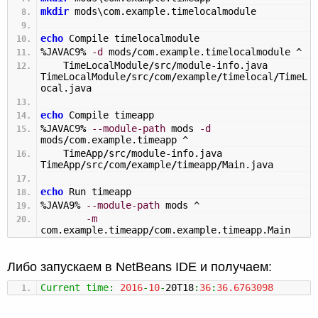
mkdir
mods\com.example.timelocalmodule
echo
Compile timelocalmodule
%
JAVAC9
%
-d
mods
/
com.example.timelocalmodule ^
TimeLocalModule
/
src
/
module-info.java
TimeLocalModule
/
src
/
com
/
example
/
timelocal
/
TimeL
ocal.java
echo
Compile timeapp
%
JAVAC9
%
--module-path
mods
-d
mods
/
com.example.timeapp ^
TimeApp
/
src
/
module-info.java
TimeApp
/
src
/
com
/
example
/
timeapp
/
Main.java
echo
Run timeapp
%
JAVA9
%
--module-path
mods ^
-m
com.example.timeapp
/
com.example.timeapp.Main
Либо запускаем в NetBeans IDE и получаем:
Current
time
:
2016
-
10
-
20T18
:
36
:
36.6763098