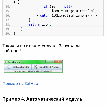
)
{
if
(
is
!=
null
)
icon
=
ImageIO.
read
(
is
)
;
}
catch
(
IOException ignore
)
{
}
}
return
icon
;
}
}
Так же и во втором модуле. Запускаем —
работает!
Пример на GitHub
Пример 4. Автоматический модуль