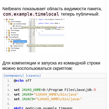
Netbeans показывает область видимости пакета,
com.example.timelocal
теперь публичный:
Для компиляции и запуска из командной строки
можно воспользоваться скриптом:
[копировать]
[скачать]
@
echo
off
set
JAVA9_HOME
=D:\Program Files\Java\jdk-
9
set
JAVA9
=
"%JAVA9_HOME%/bin/java"
set
JAVAC9
=
"%JAVA9_HOME%/bin/javac"
mkdir
mods\com.example.timeapp