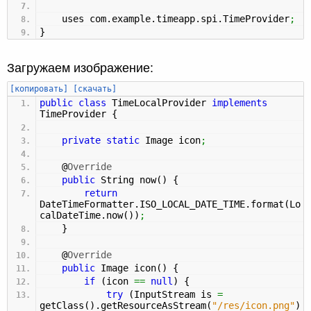
uses com.
example
.
timeapp
.
spi
.
TimeProvider
;
}
Загружаем изображение:
[копировать]
[скачать]
public
class
TimeLocalProvider
implements
TimeProvider
{
private
static
Image icon
;
@
Override
public
String now
(
)
{
return
DateTimeFormatter.
ISO_LOCAL_DATE_TIME
.
format
(
Lo
calDateTime.
now
(
)
)
;
}
@
Override
public
Image icon
(
)
{
if
(
icon
==
null
)
{
try
(
InputStream is
=
getClass
(
)
.
getResourceAsStream
(
"/res/icon.png"
)