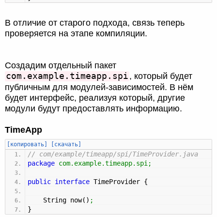
В отличие от старого подхода, связь теперь
проверяется на этапе компиляции.
Создадим отдельный пакет
com.example.timeapp.spi
, который будет
публичным для модулей-зависимостей. В нём
будет интерфейс, реализуя который, другие
модули будут предоставлять информацию.
TimeApp
[копировать]
[скачать]
// com/example/timeapp/spi/TimeProvider.java
package
com.example.timeapp.spi
;
public
interface
TimeProvider
{
String now
(
)
;
}