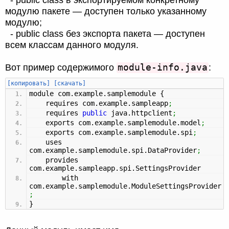
модулю пакете — доступен только указанному
модулю;
- public class без экспорта пакета — доступен
всем классам данного модуля.
module-info.java
Вот пример содержимого
:
[копировать]
[скачать]
module com.
example
.
samplemodule
{
requires com.
example
.
sampleapp
;
requires
public
java.
httpclient
;
exports com.
example
.
samplemodule
.
model
;
exports com.
example
.
samplemodule
.
spi
;
uses
com.
example
.
samplemodule
.
spi
.
DataProvider
;
provides
com.
example
.
sampleapp
.
spi
.
SettingsProvider
with
com.
example
.
samplemodule
.
ModuleSettingsProvider
;
}