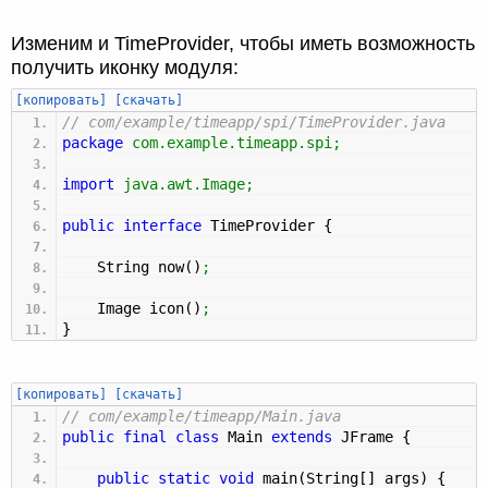
Изменим и TimeProvider, чтобы иметь возможность
получить иконку модуля:
[копировать]
[скачать]
// com/example/timeapp/spi/TimeProvider.java
package
com.example.timeapp.spi
;
import
java.awt.Image
;
public
interface
TimeProvider
{
String now
(
)
;
Image icon
(
)
;
}
[копировать]
[скачать]
// com/example/timeapp/Main.java
public
final
class
Main
extends
JFrame
{
public
static
void
main
(
String
[
]
args
)
{