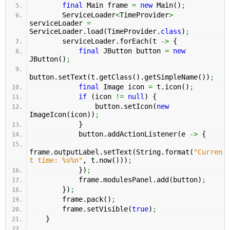
final
Main frame
=
new
Main
(
)
;
ServiceLoader
<
TimeProvider
>
serviceLoader
=
ServiceLoader.
load
(
TimeProvider.
class
)
;
serviceLoader.
forEach
(
t
->
{
final
JButton button
=
new
JButton
(
)
;
button.
setText
(
t.
getClass
(
)
.
getSimpleName
(
)
)
;
final
Image icon
=
t.
icon
(
)
;
if
(
icon
!=
null
)
{
button.
setIcon
(
new
ImageIcon
(
icon
)
)
;
}
button.
addActionListener
(
e
->
{
frame.
outputLabel
.
setText
(
String.
format
(
"Curren
t time: %s%n"
, t.
now
(
)
)
)
;
}
)
;
frame.
modulesPanel
.
add
(
button
)
;
}
)
;
frame.
pack
(
)
;
frame.
setVisible
(
true
)
;
}