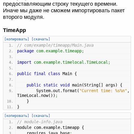
предоставляющим строку текущего времени.
Иначе мы даже не сможем импортировать пакет
второго модуля.
TimeApp
[копировать]
[скачать]
// com/example/timeapp/Main.java
package
com.example.timeapp
;
import
com.example.timelocal.TimeLocal
;
public
final
class
Main
{
public
static
void
main
(
String
[
]
args
)
{
System.
out
.
format
(
"Current time: %s%n"
,
TimeLocal.
now
(
)
)
;
}
}
[копировать]
[скачать]
// module-info.java
module com.
example
.
timeapp
{
requires java.
base
;