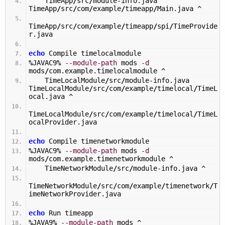
TimeApp
/
src
/
module-info.java
TimeApp
/
src
/
com
/
example
/
timeapp
/
Main.java ^
TimeApp
/
src
/
com
/
example
/
timeapp
/
spi
/
TimeProvide
r.java
echo
Compile timelocalmodule
%
JAVAC9
%
--module-path
mods
-d
mods
/
com.example.timelocalmodule ^
TimeLocalModule
/
src
/
module-info.java
TimeLocalModule
/
src
/
com
/
example
/
timelocal
/
TimeL
ocal.java ^
TimeLocalModule
/
src
/
com
/
example
/
timelocal
/
TimeL
ocalProvider.java
echo
Compile timenetworkmodule
%
JAVAC9
%
--module-path
mods
-d
mods
/
com.example.timenetworkmodule ^
TimeNetworkModule
/
src
/
module-info.java ^
TimeNetworkModule
/
src
/
com
/
example
/
timenetwork
/
T
imeNetworkProvider.java
echo
Run timeapp
%
JAVA9
%
--module-path
mods ^