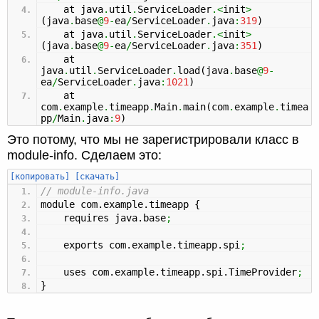
at java
.
util
.
ServiceLoader
.<
init
>
(
java
.
base
@
9
-
ea
/
ServiceLoader
.
java
:
319
)
at java
.
util
.
ServiceLoader
.<
init
>
(
java
.
base
@
9
-
ea
/
ServiceLoader
.
java
:
351
)
at
java
.
util
.
ServiceLoader
.
load
(
java
.
base
@
9
-
ea
/
ServiceLoader
.
java
:
1021
)
at
com
.
example
.
timeapp
.
Main
.
main
(
com
.
example
.
timea
pp
/
Main
.
java
:
9
)
Это потому, что мы не зарегистрировали класс в
module-info. Сделаем это:
[копировать]
[скачать]
// module-info.java
module com.
example
.
timeapp
{
requires java.
base
;
exports com.
example
.
timeapp
.
spi
;
uses com.
example
.
timeapp
.
spi
.
TimeProvider
;
}