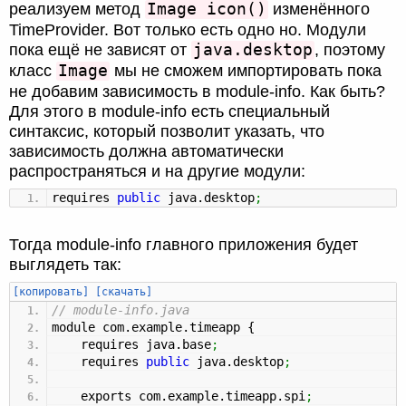
Image icon()
реализуем метод
изменённого
TimeProvider. Вот только есть одно но. Модули
java.desktop
пока ещё не зависят от
, поэтому
Image
класс
мы не сможем импортировать пока
не добавим зависимость в module-info. Как быть?
Для этого в module-info есть специальный
синтаксис, который позволит указать, что
зависимость должна автоматически
распространяться и на другие модули:
requires
public
java.
desktop
;
Тогда module-info главного приложения будет
выглядеть так:
[копировать]
[скачать]
// module-info.java
module com.
example
.
timeapp
{
requires java.
base
;
requires
public
java.
desktop
;
exports com.
example
.
timeapp
.
spi
;