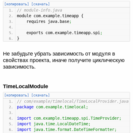
[копировать]
[скачать]
// module-info.java
module com.
example
.
timeapp
{
requires java.
base
;
exports com.
example
.
timeapp
.
spi
;
}
Не забудьте убрать зависимость от модуля в
свойствах проекта, иначе получите циклическую
зависимость.
TimeLocalModule
[копировать]
[скачать]
// com/example/timelocal/TimeLocalProvider.java
package
com.example.timelocal
;
import
com.example.timeapp.spi.TimeProvider
;
import
java.time.LocalDateTime
;
import
java.time.format.DateTimeFormatter
;