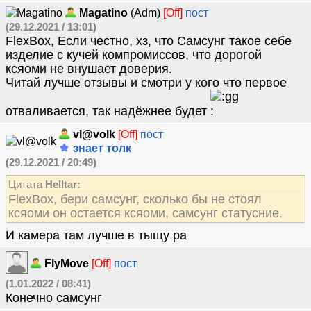
Magatino
(Adm)
[Off]
пост
(29.12.2021 / 13:01)
FlexBox, Если честно, хз, что Самсунг такое себе
изделие с кучей компромиссов, что дорогой
ксяоми не внушает доверия.
Читай лучше отзывы и смотри у кого что первое
отваливается, так надёжнее будет
vl@volk
[Off]
пост
знает толк
(29.12.2021 / 20:49)
Цитата
Helltar:
FlexBox, бери самсунг, сколько бы не стоял
ксяоми он остается ксяоми, самсунг статусние.
И камера там лучше в тыщу ра
FlyMove
[Off]
пост
(1.01.2022 / 08:41)
Конечно самсунг