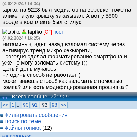
(4.02.2024 / 14:34)
tapiko, на 5228 был медиатор на верёвке, тоже на
алике такую крышку заказывал. А вот у 5800
вроде в комплекте был стилус
tapiko
[Off]
пост
(4.02.2024 / 16:25)
Витаминыч, 3дня назад взломал систему через
антивирус тренд микро секьюрити,
сегодня сделал форматирование смартфона и
уже не могу взломать систему (((
целый день мучаюсь
ни одинь способ не работает (
может знаешь способ как взломать с помошью
компа? или есть модифицированная прошивка ?
Всего сообщений: 929
<<
1
...
90
91
92
93
>>
Фильтровать сообщения
Поиск по теме
Файлы топика
(12)
На главную