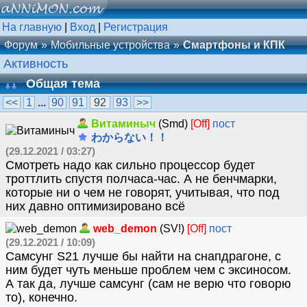
На главную
|
Вход
|
Регистрация
Форум
Мобильные устройства
Смартфоны и КПК
Активность
Общая тема
<<
1
...
90
91
92
93
>>
Витаминыч
(Smd)
[Off]
пост
わからない！！
(29.12.2021 / 03:27)
Смотреть надо как сильно процессор будет
троттлить спустя полчаса-час. А не бенчмарки,
которые ни о чем не говорят, учитывая, что под
них давно оптимизировано всё
web_demon
(SV!)
[Off]
пост
(29.12.2021 / 10:09)
Самсунг S21 лучше бы найти на снапдрагоне, с
ним будет чуть меньше проблем чем с эксиносом.
А так да, лучше самсунг (сам не верю что говорю
то), конечно.