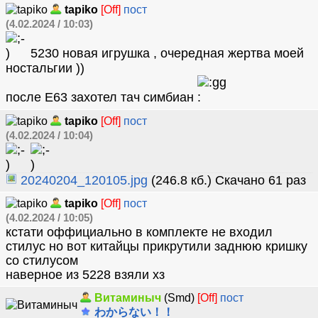
tapiko
[Off]
пост
(4.02.2024 / 10:03)
5230 новая игрушка , очередная жертва моей
ностальгии ))
после Е63 захотел тач симбиан
tapiko
[Off]
пост
(4.02.2024 / 10:04)
20240204_120105.jpg
(246.8 кб.) Скачано 61 раз
tapiko
[Off]
пост
(4.02.2024 / 10:05)
кстати оффициально в комплекте не входил
стилус но вот китайцы прикрутили заднюю кришку
со стилусом
наверное из 5228 взяли хз
Витаминыч
(Smd)
[Off]
пост
わからない！！