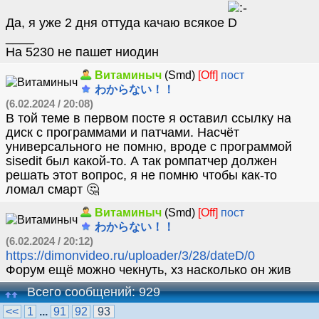
Да, я уже 2 дня оттуда качаю всякое
____
На 5230 не пашет ниодин
Витаминыч
(Smd)
[Off]
пост
わからない！！
(6.02.2024 / 20:08)
В той теме в первом посте я оставил ссылку на
диск с программами и патчами. Насчёт
универсального не помню, вроде с программой
sisedit был какой-то. А так ромпатчер должен
решать этот вопрос, я не помню чтобы как-то
ломал смарт 🤔
Витаминыч
(Smd)
[Off]
пост
わからない！！
(6.02.2024 / 20:12)
https://dimonvideo.ru/uploader/3/28/dateD/0
Форум ещё можно чекнуть, хз насколько он жив
Всего сообщений: 929
<<
1
...
91
92
93