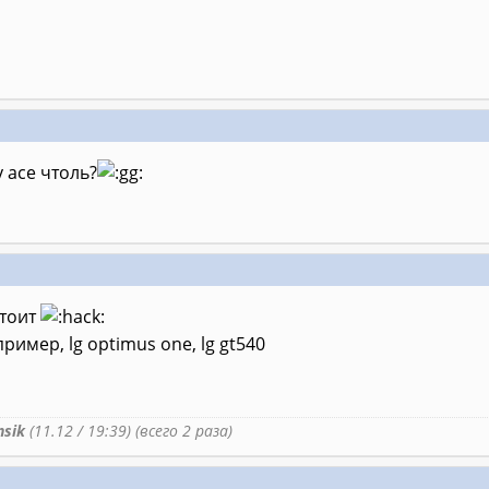
y асе чтоль?
стоит
пример, lg optimus one, lg gt540
sik
(11.12 / 19:39) (всего 2 раза)