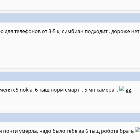
рю для телефонов от 3-5 к, симбиан подходит , дороже нет
 меня с5 nokia, 6 тыщ норм смарт. . 5 мп камера. .
н почти умерла, надо было тебе за 6 тыщ робота брать