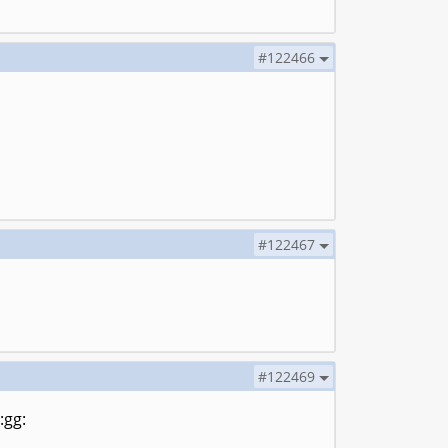
#122466
#122467
#122469