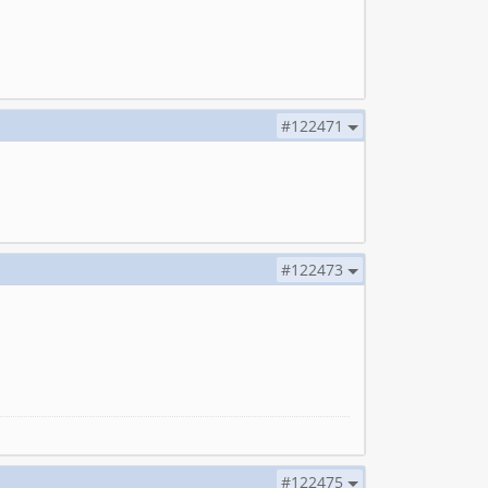
#122471
#122473
#122475