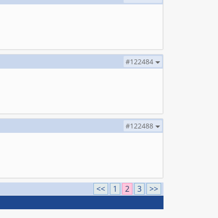
#122484
#122488
<<
1
2
3
>>