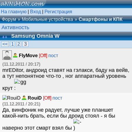
На главную
|
Вход
|
Регистрация
Форум
Мобильные устройства
Смартфоны и КПК
Активность
Samsung Omnia W
<<
1
2
3
FlyMove
[Off]
пост
(11.12.2011 / 20:17)
mrEDitor, андроид ставят на гэлакси, баду на вейв,
а тут непонятное что-то , ног аппаратный уровень
крут
RouiD
[Off]
пост
(11.12.2011 / 20:21)
Да, винфоник не радует, лучше уже планшет
какой-нить брать, если бы дроид стоял - я бы
наверно этот смарт взял бы