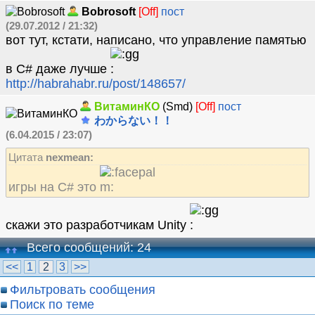
Bobrosoft
[Off]
пост
(29.07.2012 / 21:32)
вот тут, кстати, написано, что управление памятью
в С# даже лучше
http://habrahabr.ru/post/148657/
ВитаминКО
(Smd)
[Off]
пост
わからない！！
(6.04.2015 / 23:07)
Цитата
nexmean:
игры на C# это
скажи это разработчикам Unity
Всего сообщений: 24
<<
1
2
3
>>
Фильтровать сообщения
Поиск по теме