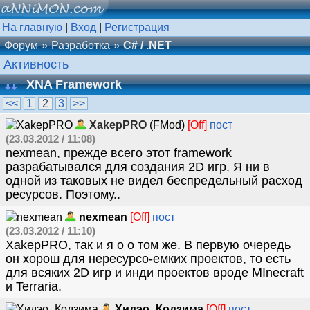
На главную
|
Вход
|
Регистрация
Форум
Разработка
C# / .NET
Активность
XNA Framework
<<
1
2
3
>>
XakepPRO
(FMod)
[Off]
пост
(23.03.2012 / 11:08)
nexmean, прежде всего этот framework
разрабатывался для создания 2D игр. Я ни в
одной из таковых не видел беспредельный расход
ресурсов. Поэтому..
nexmean
[Off]
пост
(23.03.2012 / 11:10)
XakepPRO, так и я о о том же. В первую очередь
он хорош для нересурсо-емких проектов, то есть
для всяких 2D игр и инди проектов вроде MInecraft
и Terraria.
Хидэо_Кодзима
[Off]
пост