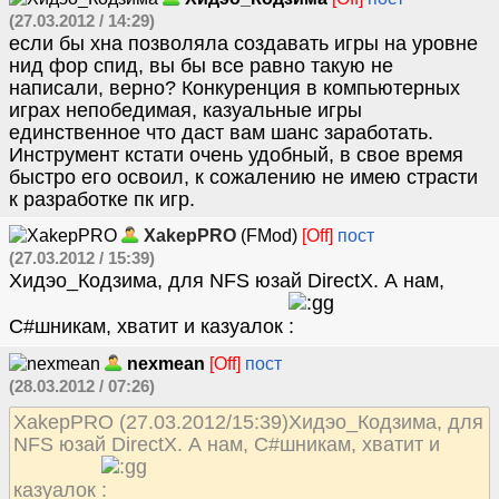
(27.03.2012 / 14:29)
если бы хна позволяла создавать игры на уровне
нид фор спид, вы бы все равно такую не
написали, верно? Конкуренция в компьютерных
играх непобедимая, казуальные игры
единственное что даст вам шанс заработать.
Инструмент кстати очень удобный, в свое время
быстро его освоил, к сожалению не имею страсти
к разработке пк игр.
XakepPRO
(FMod)
[Off]
пост
(27.03.2012 / 15:39)
Хидэо_Кодзима, для NFS юзай DirectX. А нам,
C#шникам, хватит и казуалок
nexmean
[Off]
пост
(28.03.2012 / 07:26)
XakepPRO (27.03.2012/15:39)Хидэо_Кодзима, для
NFS юзай DirectX. А нам, C#шникам, хватит и
казуалок