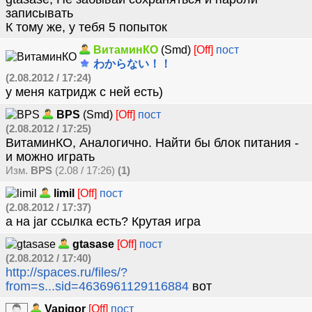
записывать
К тому же, у тебя 5 попыток
ВитаминКО
(Smd)
[Off]
пост
わからない！！
(2.08.2012 / 17:24)
у меня катридж с ней есть)
BPS
(Smd)
[Off]
пост
(2.08.2012 / 17:25)
ВитаминКО, Аналогично. Найти бы блок питания -
и можно играть
Изм.
BPS
(2.08 / 17:26)
(1)
limil
[Off]
пост
(2.08.2012 / 17:37)
а на jar ссылка есть? Крутая игра
gtasase
[Off]
пост
(2.08.2012 / 17:40)
http://spaces.ru/files/?
from=s...sid=4636961129116884
вот
Vapigor
[Off]
пост