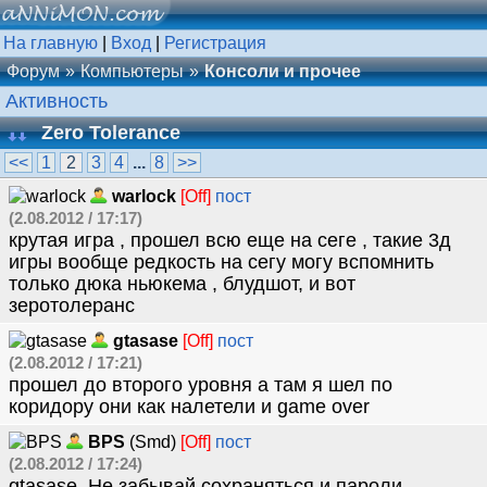
На главную
|
Вход
|
Регистрация
Форум
Компьютеры
Консоли и прочее
Активность
Zero Tolerance
<<
1
2
3
4
...
8
>>
warlock
[Off]
пост
(2.08.2012 / 17:17)
крутая игра , прошел всю еще на сеге , такие 3д
игры вообще редкость на сегу могу вспомнить
только дюка ньюкема , блудшот, и вот
зеротолеранс
gtasase
[Off]
пост
(2.08.2012 / 17:21)
прошел до второго уровня а там я шел по
коридору они как налетели и game over
BPS
(Smd)
[Off]
пост
(2.08.2012 / 17:24)
gtasase, Не забывай сохраняться и пароли