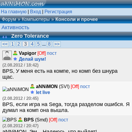
На главную
|
Вход
|
Регистрация
Форум
Компьютеры
Консоли и прочее
Активность
Zero Tolerance
<<
1
2
3
4
5
...
8
>>
Vapigor
[Off]
пост
Делай шум!
(2.08.2012 / 18:42)
BPS, У меня есть на компе, но комп без шнура
щас.
aNNiMON
(SV!)
[Off]
пост
let live
(2.08.2012 / 20:45)
BPS, если игра на Sega, тогда разделом ошибся. Я
думал на комп она вышла.
BPS
(Smd)
[Off]
пост
(2.08.2012 / 20:47)
aNNiMON, Эм... Надеюсь, что выйдет!