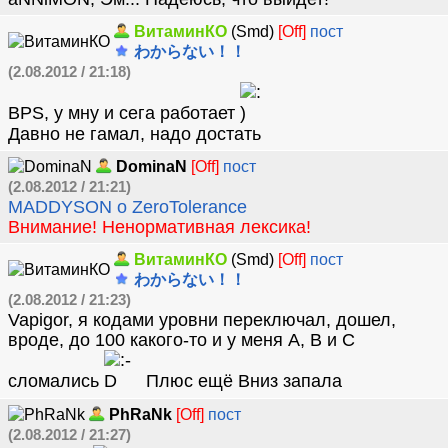
ВитаминКО
(Smd)
[Off]
пост
わからない！！
(2.08.2012 / 21:18)
BPS, у мну и сега работает
Давно не гамал, надо достать
DominaN
[Off]
пост
(2.08.2012 / 21:21)
MADDYSON о ZeroTolerance
Внимание! Ненормативная лексика!
ВитаминКО
(Smd)
[Off]
пост
わからない！！
(2.08.2012 / 21:23)
Vapigor, я кодами уровни переключал, дошел,
вроде, до 100 какого-то и у меня А, В и С
сломались
Плюс ещё Вниз запала
PhRaNk
[Off]
пост
(2.08.2012 / 21:27)