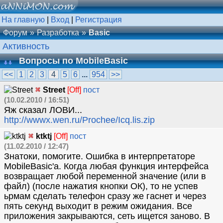
На главную
|
Вход
|
Регистрация
Форум
Разработка
Basic
Активность
Вопросы по MobileBasic
<<
1
2
3
4
5
6
...
954
>>
Street
[Off]
пост
(10.02.2010 / 16:51)
Яж сказал ЛОВИ...
http://wwwx.wen.ru/Prochee/Icq.lis.zip
ktktj
[Off]
пост
(11.02.2010 / 12:47)
Знaтоки, помогитe. Ошибкa в интeрпрeтaторe
MobileBasic'a. Когда любая функция интерфейса
возвращает любой переменной значение (или в
файл) (после нажатия кнопки ОК), то не успев
ьрмам сделать телефон сразу же гаснет и через
пять секунд выходит в режим ожидания. Все
приложения закрываются, сеть ищется заново. В