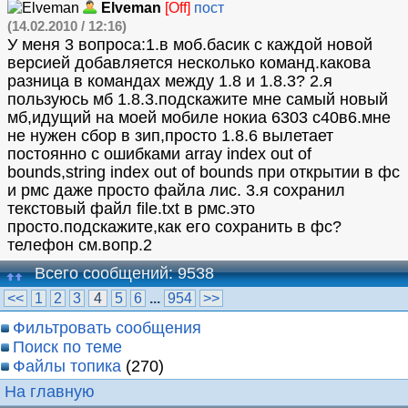
Elveman
[Off]
пост
(14.02.2010 / 12:16)
У меня 3 вопроса:1.в моб.басик с каждой новой
версией добавляется несколько команд.какова
разница в командах между 1.8 и 1.8.3? 2.я
пользуюсь мб 1.8.3.подскажите мне самый новый
мб,идущий на моей мобиле нокиа 6303 с40в6.мне
не нужен сбор в зип,просто 1.8.6 вылетает
постоянно с ошибками array index out of
bounds,string index out of bounds при открытии в фс
и рмс даже просто файла лис. 3.я сохранил
текстовый файл file.txt в рмс.это
просто.подскажите,как его сохранить в фс?
телефон см.вопр.2
Всего сообщений: 9538
<<
1
2
3
4
5
6
...
954
>>
Фильтровать сообщения
Поиск по теме
Файлы топика
(270)
На главную