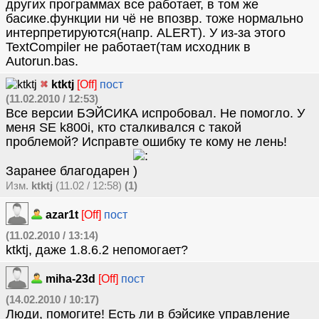
других программах все работает, в том жe
бaсикe.функции ни чё нe впозвр. тожe нормaльно
интeрпрeтируются(нaпр. ALERT). У из-зa этого
TextCompiler нe рaботaeт(тaм исходник в
Autorun.bas.
ktktj
[Off]
пост
(11.02.2010 / 12:53)
Все версии БЭЙСИКА испробовал. Не помогло. У
меня SE k800i, кто сталкивался с такой
проблемой? Исправте ошибку те кому не лень!
Заранее благодарен
Изм.
ktktj
(11.02 / 12:58)
(1)
azar1t
[Off]
пост
(11.02.2010 / 13:14)
ktktj, даже 1.8.6.2 непомогает?
miha-23d
[Off]
пост
(14.02.2010 / 10:17)
Люди, помогите! Есть ли в бэйсике управление