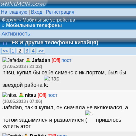
На главную
|
Вход
|
Регистрация
Форум
Мобильные устройства
Мобильные телефоны
Активность
F8 И другие телефоны китайця)
<<
1
2
3
4
>>
Jafadan
[Off]
пост
(17.05.2013 / 21:32)
nitsu, купил бы себе сименс с ик-портом, был бы
звездой района
nitsu
[Off]
пост
(18.05.2013 / 07:06)
Jafadan, так я купил, он сначала не включался, а
потом задымился и развалился
пришлось
купить этот