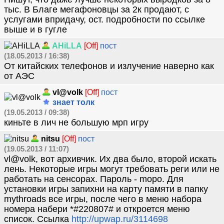
тыс. В Благе мегафоновцы за 2к продают, с
услугами впридачу, ост. подробности по ссылке
выше и в гугле
AHiLLA
[Off]
пост
(18.05.2013 / 16:38)
От китайских телефонов и излучение наверно как
от АЭС
vl@volk
[Off]
пост
знает толк
(19.05.2013 / 09:38)
киньте в лич не большую мрп игру
nitsu
[Off]
пост
(19.05.2013 / 11:07)
vl@volk, вот архивчик. Их два было, второй искать
лень. Некоторые игры могут требовать реги или не
работать на сенсорах. Пароль - mopo. Для
установки игры запихни на карту памяти в папку
mythroads все игры, после чего в меню набора
номера набери *#220807# и откроется меню
список. Ссылка
http://upwap.ru/3114698