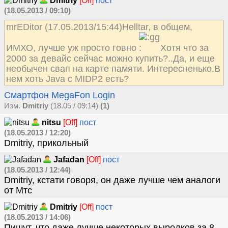
Dmitriy
[Off]
пост
(18.05.2013 / 09:10)
mrEDitor (17.05.2013/15:44)Helltar, в общем,
ИМХО, лучше уж просто говно
Хотя что за
2000 за девайс сейчас можно купить?..Да, и еще
необычен свап на карте памяти. Интересненько.В
нем хоть Java с MIDP2 есть?
Смартфон MegaFon Login
Изм.
Dmitriy
(18.05 / 09:14)
(1)
nitsu
[Off]
пост
(18.05.2013 / 12:20)
Dmitriy, прикольный
Jafadan
[Off]
пост
(18.05.2013 / 12:44)
Dmitriy, кстати говоря, он даже лучше чем аналоги
от Мтс
Dmitriy
[Off]
пост
(18.05.2013 / 14:06)
Пишут, что даже лучше некоторых выродков за 8