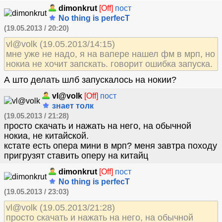
dimonkrut
[Off]
пост
No thing is perfecT
(19.05.2013 / 20:20)
vl@volk (19.05.2013/14:15)
мне уже не надо, я на вапере нашел фм в мрп, но
нокиа не хочит запскать. говорит ошибка запуска.
А што делать шлб запускалось на нокии?
vl@volk
[Off]
пост
знает толк
(19.05.2013 / 21:28)
просто скачать и нажать на него, на обычной
нокиа, не китайской.
кстате есть опера мини в мрп? меня завтра походу
пригрузят ставить оперу на китайц
dimonkrut
[Off]
пост
No thing is perfecT
(19.05.2013 / 23:03)
vl@volk (19.05.2013/21:28)
просто скачать и нажать на него, на обычной