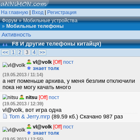
На главную
|
Вход
|
Регистрация
Форум
Мобильные устройства
Мобильные телефоны
Активность
F8 И другие телефоны китайця)
<<
1
2
3
4
>>
vl@volk
[Off]
пост
знает толк
(19.05.2013 / 11:14)
а нет поменьше архива, у меня безлим отключили
пока не могу качать много
nitsu
[Off]
пост
(19.05.2013 / 12:39)
vl@volk, вот игра одна
Tom & Jerry.mrp
(89.59 кб.) Скачано 987 раз
vl@volk
[Off]
пост
знает толк
(19.05.2013 / 12:55)