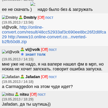
ее не скачать
надо было без & загружать
Dmitriy
[Off]
пост
(19.05.2013 / 13:56)
vl@volk,
http://online-
convert.com/result/48cc52933af3c690ee8bc26f2d8fca
29
http://www10.online-convert.co...nverted-
b2fb50d8.zip
vl@volk
[Off]
пост
знает толк
(19.05.2013 / 14:15)
мне уже не надо, я на вапере нашел фм в мрп, но
нокиа не хочит запскать. говорит ошибка запуска.
Jafadan
[Off]
пост
(19.05.2013 / 14:18)
а Carmaggedon на этом чуде идет?
nitsu
[Off]
пост
(19.05.2013 / 18:29)
Jafadan, да ты шутишь))