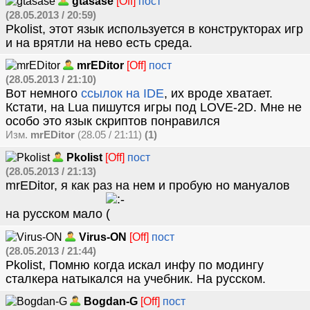
gtasase
[Off]
пост
(28.05.2013 / 20:59)
Pkolist, этот язык используется в конструкторах игр
и на врятли на нево есть среда.
mrEDitor
[Off]
пост
(28.05.2013 / 21:10)
Вот немного
ссылок на IDE
, их вроде хватает.
Кстати, на Lua пишутся игры под LOVE-2D. Мне не
особо это язык скриптов понравился
Изм.
mrEDitor
(28.05 / 21:11)
(1)
Pkolist
[Off]
пост
(28.05.2013 / 21:13)
mrEDitor, я как раз на нем и пробую но мануалов
на русском мало
Virus-ON
[Off]
пост
(28.05.2013 / 21:44)
Pkolist, Помню когда искал инфу по модингу
сталкера натыкался на учебник. На русском.
Bogdan-G
[Off]
пост