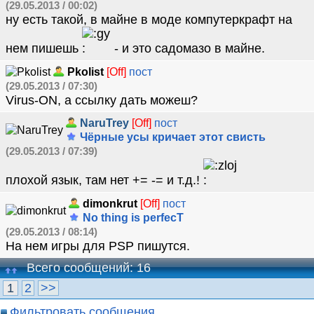
(29.05.2013 / 00:02)
ну есть такой, в майне в моде компутеркрафт на
нем пишешь
- и это садомазо в майне.
Pkolist
[Off]
пост
(29.05.2013 / 07:30)
Virus-ON, а ссылку дать можеш?
NaruTrey
[Off]
пост
Чёрные усы кричает этот свисть
(29.05.2013 / 07:39)
плохой язык, там нет += -= и т.д.!
dimonkrut
[Off]
пост
No thing is perfecT
(29.05.2013 / 08:14)
На нем игры для PSP пишутся.
Всего сообщений: 16
1
2
>>
Фильтровать сообщения