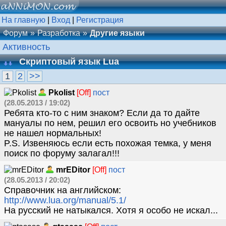
На главную
|
Вход
|
Регистрация
Форум
Разработка
Другие языки
Активность
Скриптовый язык Lua
1
2
>>
Pkolist
[Off]
пост
(28.05.2013 / 19:02)
Ребята кто-то с ним знаком? Если да то дайте
мануалы по нем, решил его освоить но учебников
не нашел нормальных!
P.S. Извеняюсь если есть похожая темка, у меня
поиск по форуму залагал!!!
mrEDitor
[Off]
пост
(28.05.2013 / 20:02)
Справочник на английском:
http://www.lua.org/manual/5.1/
На русский не натыкался. Хотя я особо не искал...