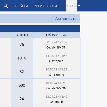
ВОЙТИ
РЕГИСТРАЦИЯ
Активность
Ответы
Обновления
30.07.24 / 23:07
76
От: aNNiMON
14.08.21 / 21:57
1016
От: tapiko
30.10.12 / 13:29
32
От: Koenig
10.10.24 / 15:13
600
От: aNNiMON
13.04.23 / 18:40
24
От: RblSb