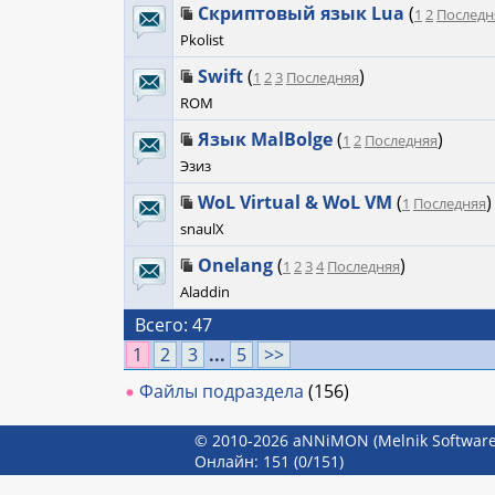
Скриптовый язык Lua
(
1
2
Последн
Pkolist
Swift
(
)
1
2
3
Последняя
ROM
Язык MalBolge
(
)
1
2
Последняя
Эзиз
WoL Virtual & WoL VM
(
)
1
Последняя
snaulX
Onelang
(
)
1
2
3
4
Последняя
Aladdin
Всего: 47
1
2
3
...
5
>>
Файлы подраздела
(156)
© 2010-2026 aNNiMON (Melnik Software
Онлайн: 151
(0/151)