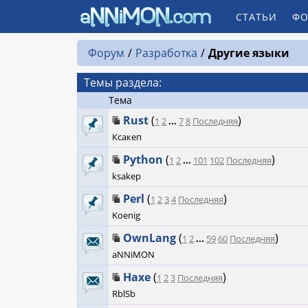
СТАТЬИ
ФО
Форум
Разработка
Другие языки
Темы раздела:
Тема
Rust
(
)
1
2
...
7
8
Последняя
Ксакеп
Python
(
)
1
2
...
101
102
Последняя
ksakep
Perl
(
)
1
2
3
4
Последняя
Koenig
OwnLang
(
)
1
2
...
59
60
Последняя
aNNiMON
Haxe
(
)
1
2
3
Последняя
RblSb