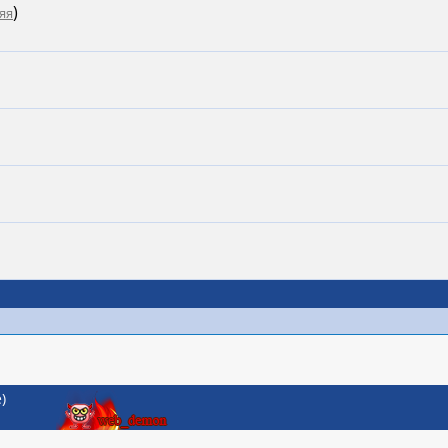
)
яя
)