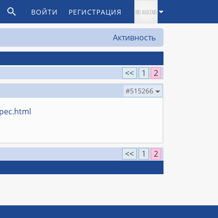
ВОЙТИ
РЕГИСТРАЦИЯ
Активность
<<
1
2
#515266
pec.html
<<
1
2