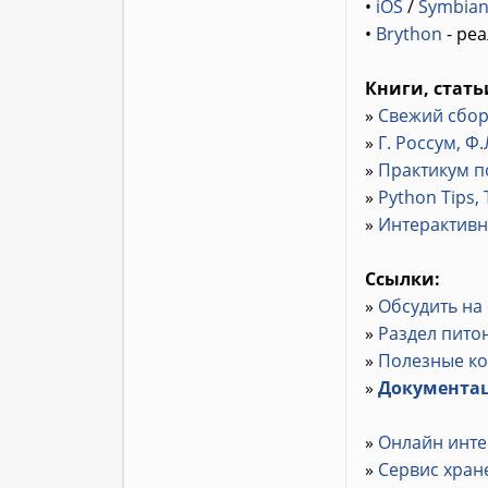
•
iOS
/
Symbia
•
Brython
- реа
Книги, стать
»
Свежий сбор
»
Г. Россум, Ф
»
Практикум 
»
Python Tips, 
»
Интерактивн
Ссылки:
»
Обсудить на
»
Раздел пито
»
Полезные к
»
Документа
»
Онлайн инте
»
Сервис хран