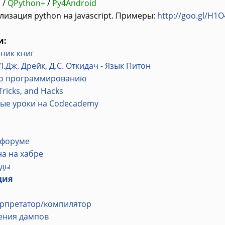
n
/
QPython+
/
Py4Android
лизация python на javascript. Примеры:
http://goo.gl/H1
и:
ник книг
.Л.Дж. Дрейк, Д.С. Откидач - Язык Питон
по программированию
Tricks, and Hacks
ые уроки на Codecademy
 форуме
на на хабре
оды
ция
рпретатор/компилятор
ения дампов