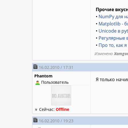
Прочие вкус
•
NumPy для 
•
Matplotlib -
•
Unicode в py
•
Регулярные 
•
Про то, как 
Изменено
Xamgo
16.02.2010 / 17:31
Phantom
Я только начин
Пользователь
Сейчас:
Offline
16.02.2010 / 19:23