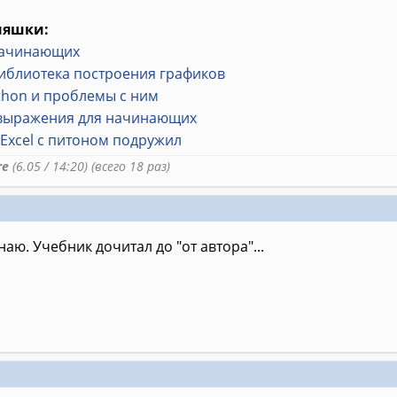
няшки:
начинающих
 библиотека построения графиков
thon и проблемы с ним
выражения для начинающих
я Excel с питоном подружил
re
(6.05 / 14:20) (всего 18 раз)
аю. Учебник дочитал до "от автора"...