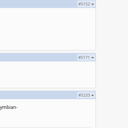
#5152
#5171
#5233
ymbian-