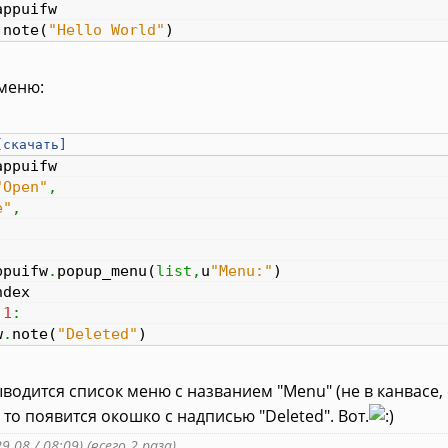
appuifw
.
note
(
"Hello World"
)
 меню:
[скачать]
appuifw
"Open"
,
e"
,
,
]
ppuifw
.
popup_menu
(
list
,
u
"Menu:"
)
dex
1
:
w
.
note
(
"Deleted"
)
ыводится список меню с названием "Menu" (не в канвасе, 
 то появится окошко с надписью "Deleted". Вот.
9.08 / 08:09) (всего 2 раза)