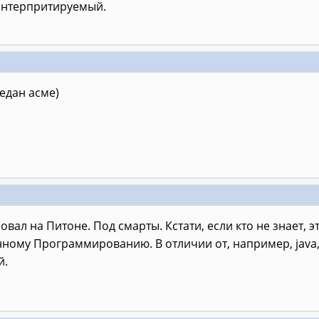
интерпритируемый.
редан асме)
вал на Питоне. Под смарты. Кстати, если кто не знает, э
ному Программированию. В отличии от, например, java
й.