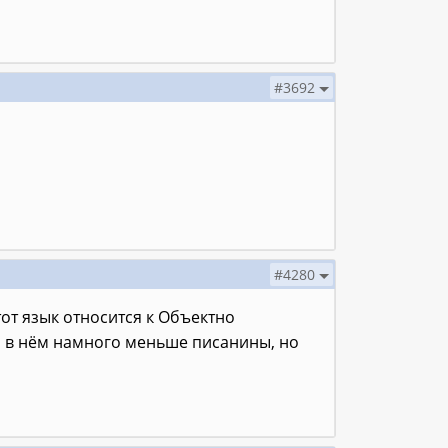
#3692
#4280
тот язык относится к Объектно
, в нём намного меньше писанины, но