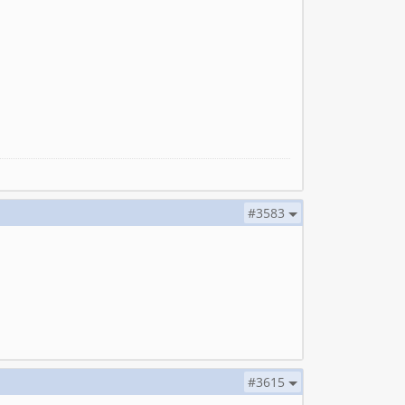
#3583
#3615