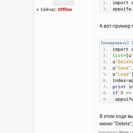
import 
appuifw
Сейчас:
Offline
А вот пример
[копировать]
import 
list
=
[
u
u
"Delet
u
"Save"
u
"Load"
index
=
a
print
in
if
0
==
appuif
В этом коде в
меню "Delete",
Изменено
iFone
(2