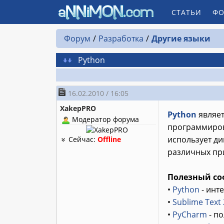
СТАТЬИ
ФО
Форум
Разработка
Другие языки
Python
16.02.2010 / 16:05
XakepPRO
Python
являет
Модератор форума
программирова
использует ди
Сейчас:
Offline
различных пр
Полезный со
•
Python
- инт
•
Sublime Text 
•
PyCharm
- п