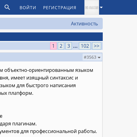
ВОЙТИ
РЕГИСТРАЦИЯ
Активность
1
2
3
...
102
>>
#3563
ым объектно-ориентированным языком
вня, имеет изящный синтаксис и
языком для быстрого написания
ных платформ.
e
даря плагинам.
рументов для профессиональной работы.