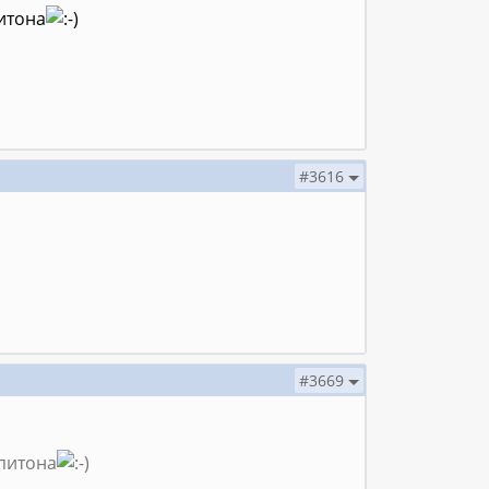
итона
#3616
#3669
 питона