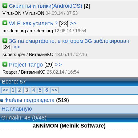
Скрипты и твики(AndroidOS)
[2]
Virus-ON / Virus-ON
04.09.14 / 07:53
Wi Fi как усилить ?
[23]
>>
mr-demiurg / mr-demiurg
12.06.14 / 16:54
3G на смартфоне, в котором 3G заблокирован
[24]
>>
supersuper / ВитаминКО
13.05.14 / 02:16
Project Tango
[29]
>>
Reaper / ВитаминКО
25.02.14 / 16:54
Всего: 57
<<
1
2
3
4
5
6
>>
Файлы подраздела
(519)
На главную
Онлайн: 48
(0/48)
aNNiMON (Melnik Software)