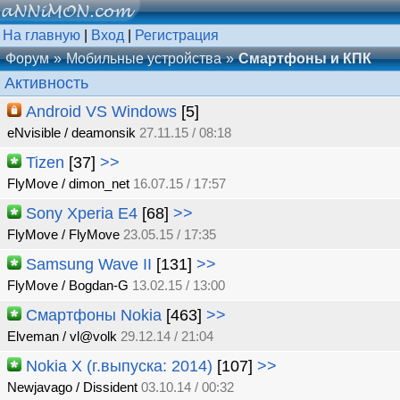
На главную
|
Вход
|
Регистрация
Форум
Мобильные устройства
Смартфоны и КПК
Активность
Android VS Windows
[5]
eNvisible / deamonsik
27.11.15 / 08:18
Tizen
[37]
>>
FlyMove / dimon_net
16.07.15 / 17:57
Sony Xperia E4
[68]
>>
FlyMove / FlyMove
23.05.15 / 17:35
Samsung Wave II
[131]
>>
FlyMove / Bogdan-G
13.02.15 / 13:00
Смартфоны Nokia
[463]
>>
Elveman / vl@volk
29.12.14 / 21:04
Nokia X (г.выпуска: 2014)
[107]
>>
Newjavago / Dissident
03.10.14 / 00:32