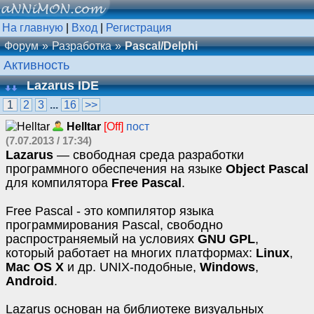
На главную
|
Вход
|
Регистрация
Форум
Разработка
Pascal/Delphi
Активность
Lazarus IDE
1
2
3
...
16
>>
Helltar
[Off]
пост
(7.07.2013 / 17:34)
Lazarus
— свободная среда разработки
программного обеспечения на языке
Object Pascal
для компилятора
Free Pascal
.
Free Pascal - это компилятор языка
программирования Pascal, свободно
распространяемый на условиях
GNU GPL
,
который работает на многих платформах:
Linux
,
Mac OS X
и др. UNIX-подобные,
Windows
,
Android
.
Lazarus основан на библиотеке визуальных