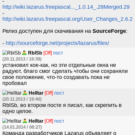
-
http://wiki.lazarus.freepascal..._1.0.14_.28Merged.29
-
http://wiki.lazarus.freepascal.org/User_Changes_2.6.2
Релиз доступен для скaчивания на
SourceForge
:
-
http://sourceforge.net/projects/lazarus/files/
RblSb
[Off]
пост
(20.11.2013 / 19:39)
установил кое-как, но эти отдельные окна не
радуют, благо смог сделать чтобы они сохраняли
свое положение, что-то создавать пока не
пробовал
Helltar
[Off]
пост
(20.11.2013 / 19:40)
RblSb, во втором посте я писал, как скрепить в
одно целое.
Helltar
[Off]
пост
(14.01.2014 / 08:27)
Команда разработчиков Lazarus объявляет о