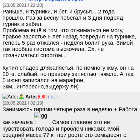
(23.05.2021 / 22:20)
Раньше, и турники, и бег, и брусья... 2 года
прошло. Раз за весну побегал и 3 дня подряд
турник и забил.
Проблема ещё в том, что отжиматься не могу,
правое зарястье 6 лет назад повредил на турнике,
теперь 5 раз отжался - неделя болит рука. Зимой
так вообще гистома выскочила. Эх, не
позаниматься спортом...
Купил спадер длязапястья, по немногу жму, он на
20 кг, слабый, но правому запястью тяжело. А так,
5 июня записался на марафон,
3км...интересно,выдержу ли)
Artej
[Off]
пост
(29.05.2021 / 02:19)
Занимаюсь гирями четыре раза в неделю + Работа
как качалка
. Самое главное это не
чувствовать голода и проблем никаких. Мой
средний масса 77 кг при росте сто семьдесят с