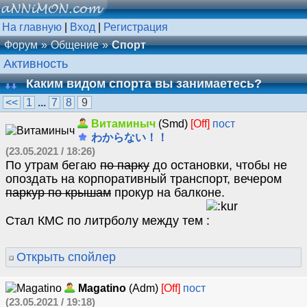
На главную
|
Вход
|
Регистрация
Форум
Общение
Спорт
Активность
Каким видом спорта вы занимаетесь?
<<
1
...
7
8
9
Витаминыч
(Smd)
[Off]
пост
わからない！！
(23.05.2021 / 18:26)
По утрам бегаю
по парку
до остановки, чтобы не
опоздать на корпоративный транспорт, вечером
паркур по крышам
прокур на балконе.
Стал КМС по литрболу между тем
Открыть спойлер
Magatino
(Adm)
[Off]
пост
(23.05.2021 / 19:18)