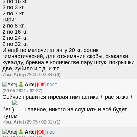
2 по 16 кг,
2 по 3 кг,
2 по 7 кг.
Гири:
2 по 8 кг,
2 по 16 кг,
2 по 24 кг,
2 по 32 кг.
И ещё по мелочи: штангу 20 кг, ролик
гимнастический, для отжимания скобы, скакалки,
кувалду, бревна в количестве пару штук, покрышки
две, зубило и т.д. и т.п.
Изм.
Artej
(29.05 / 02:34)
(4)
Artej
[Off]
пост
(29.05.2021 / 02:27)
Сейчас нравится гиревая гимнастика + растяжка +
бег
. Главное, никого не слушать и всё будет
путём
Изм.
Artej
(29.05 / 02:31)
(1)
Artej
[Off]
пост