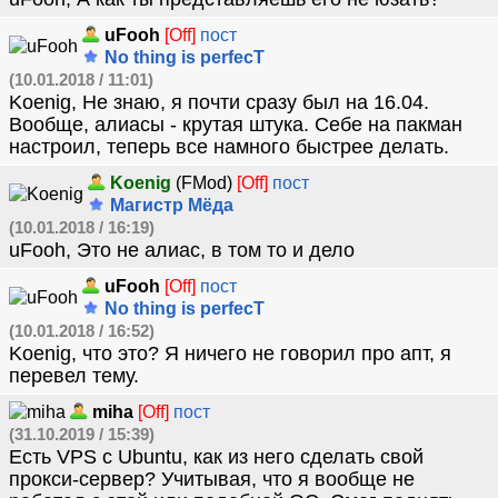
uFooh
[Off]
пост
No thing is perfecT
(10.01.2018 / 11:01)
Koenig, Не знаю, я почти сразу был на 16.04.
Вообще, алиасы - крутая штука. Себе на пакман
настроил, теперь все намного быстрее делать.
Koenig
(FMod)
[Off]
пост
Магистр Мёда
(10.01.2018 / 16:19)
uFooh, Это не алиас, в том то и дело
uFooh
[Off]
пост
No thing is perfecT
(10.01.2018 / 16:52)
Koenig, что это? Я ничего не говорил про апт, я
перевел тему.
miha
[Off]
пост
(31.10.2019 / 15:39)
Есть VPS с Ubuntu, как из него сделать свой
прокси-сервер? Учитывая, что я вообще не