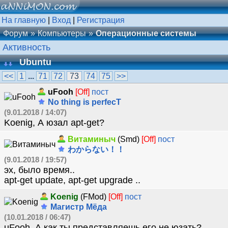
На главную
|
Вход
|
Регистрация
Форум
Компьютеры
Операционные системы
Активность
Ubuntu
<<
1
...
71
72
73
74
75
>>
uFooh
[Off]
пост
No thing is perfecT
(9.01.2018 / 14:07)
Koenig, А юзал apt-get?
Витаминыч
(Smd)
[Off]
пост
わからない！！
(9.01.2018 / 19:57)
эх, было время..
apt-get update, apt-get upgrade ..
Koenig
(FMod)
[Off]
пост
Магистр Мёда
(10.01.2018 / 06:47)
uFooh, А как ты представляешь его не юзать?