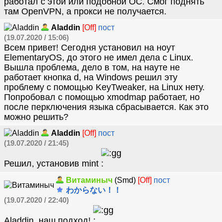
работал с этой или подобной ОС. Смог поднять
там OpenVPN, а прокси не получается.
Aladdin
[Off]
пост
(19.07.2020 / 15:06)
Всем привет! Сегодня установил на ноут
ElementaryOS, до этого не имел дела с Linux.
Вышла проблема, дело в том, на науте не
работает кнопка d, на Windows решил эту
проблему с помощью KeyTweaker, на Linux нету.
Попробовал с помощью xmodmap работает, но
после перключения языка сбрасывается. Как это
можно решить?
Aladdin
[Off]
пост
(19.07.2020 / 21:45)
Решил, установив mint
Витаминыч
(Smd)
[Off]
пост
わからない！！
(19.07.2020 / 22:40)
Aladdin, наш подход!