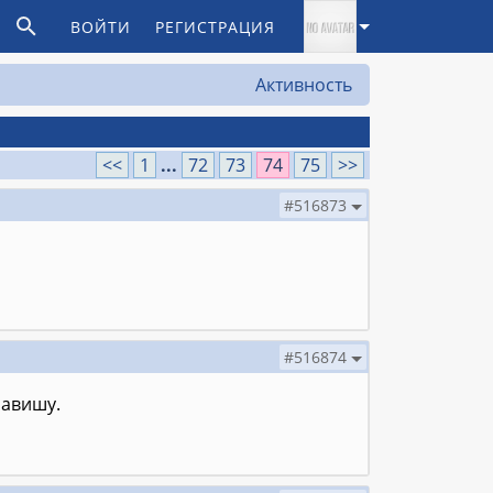
ВОЙТИ
РЕГИСТРАЦИЯ
Активность
<<
1
...
72
73
74
75
>>
#516873
#516874
лавишу.