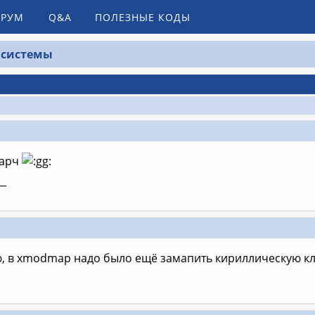
РУМ
Q&A
ПОЛЕЗНЫЕ КОДЫ
 системы
 арч
__
ю, в xmodmap надо было ещё замапить кириллическую к