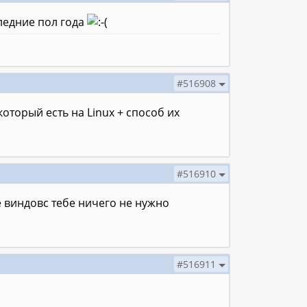
следние пол года
#516908
который есть на Linux + способ их
#516910
е виндовс тебе ничего не нужно
#516911