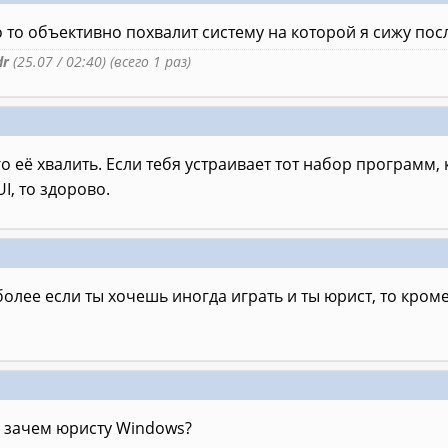
о то объективно похвалит систему на которой я сижу по
dr
(25.07 / 02:40) (всего 1 раз)
го её хвалить. Если тебя устраивает тот набор программ, 
I, то здорово.
 более если ты хочешь иногда играть и ты юрист, то кром
 а зачем юристу Windows?