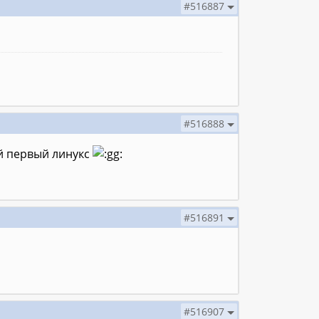
#516887
#516888
ой первый линукс
#516891
#516907