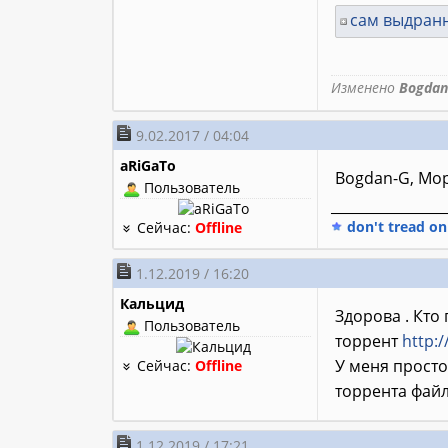
сам выдран
Изменено
Bogdan
9.02.2017 / 04:04
aRiGaTo
Bogdan-G, Мор
Пользователь
________________
don't tread o
Сейчас:
Offline
1.12.2019 / 16:20
Кальцид
Здорова . Кто 
Пользователь
торрент
http:/
У меня просто
Сейчас:
Offline
торрента файл
1.12.2019 / 17:21