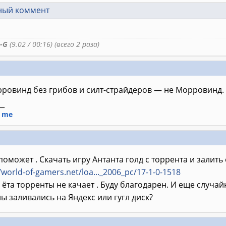
ный коммент
-G
(9.02 / 00:16) (всего 2 раза)
ровинд без грибов и силт-страйдеров — не Морровинд.
__
n me
поможет . Скачать игру Антанта голд с торрента и залить е
/world-of-gamers.net/loa..._2006_pc/17-1-0-1518
 ёта торренты не качает . Буду благодарен. И еще случай
ы заливались на Яндекс или гугл диск?