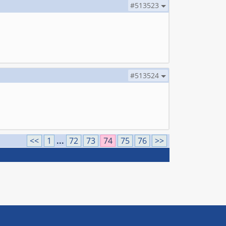
#513523
#513524
<<
1
...
72
73
74
75
76
>>