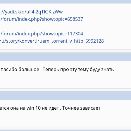
s://yadi.sk/d/uF4-2qTIGKJzWw
ru/forum/index.php?showtopic=658537
ru/forum/index.php?showtopic=117304
.ru/story/konvertiruem_torrent_v_http_5992128
спасибо большое . Теперь про эту тему буду знать
тся она на win 10 не идет . Точнее зависает