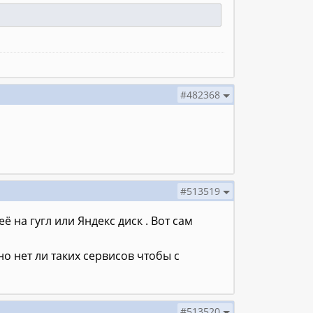
#482368
#513519
ё на гугл или Яндекс диск . Вот сам
но нет ли таких сервисов чтобы с
#513520