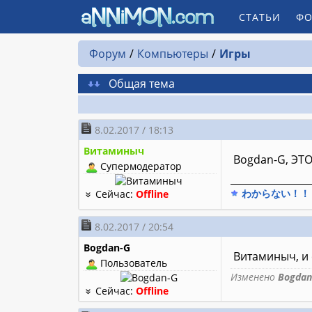
СТАТЬИ
ФО
Форум
Компьютеры
Игры
Общая тема
8.02.2017 / 18:13
Витаминыч
Bogdan-G, ЭТ
Супермодератор
________________
わからない！！
Сейчас:
Offline
8.02.2017 / 20:54
Bogdan-G
Витаминыч, и 
Пользователь
Изменено
Bogdan
Сейчас:
Offline