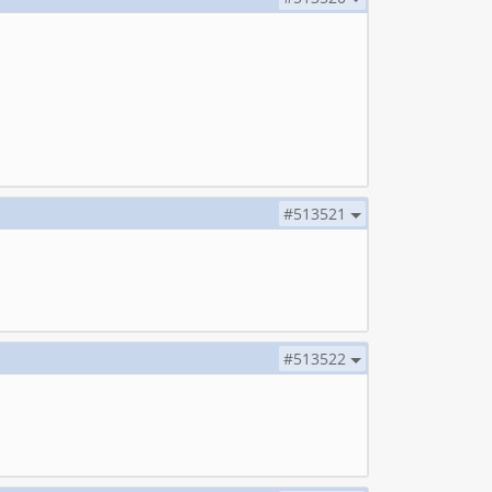
#513521
#513522