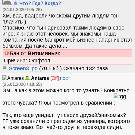
Что? Где? Когда?
(24.01.2020 / 05:26)
Хм, ваа, ваа(если чо скажи другим людям "он
плачить")
Спасибо, что ты нарисовал таким людям в свое
игре, я знаю этот человек, мы знакомы наша
компания после банкрот мой ьизнес напарник стал
бомжом. Да такие дела....
Бан от
Витаминыч
:
Причина: Оффтоп
Screen3.jpg
(70.5 кб.) Скачано 132 раза
Antares
[Off]
пост
(25.01.2020 / 18:55)
Эм.. а как в этом можно кого-то узнать? Конкретно
этого чувака? Я бы посмотрел в сравнении
Так, кто еще увидел тут своих друзей/знакомых?
ГГ уже сравнили с преподом из универа, которого
я тоже знаю. Вот чей-то друг в переходе сидит.