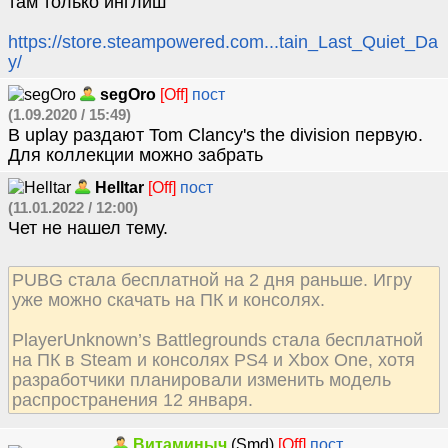
там только инглиш
https://store.steampowered.com...tain_Last_Quiet_Da
y/
segOro
[Off]
пост
(1.09.2020 / 15:49)
В uplay раздают Tom Clancy's the division первую.
Для коллекции можно забрать
Helltar
[Off]
пост
(11.01.2022 / 12:00)
Чет не нашел тему.
PUBG стала бесплатной на 2 дня раньше. Игру
уже можно скачать на ПК и консолях.
PlayerUnknown’s Battlegrounds стала бесплатной
на ПК в Steam и консолях PS4 и Xbox One, хотя
разработчики планировали изменить модель
распространения 12 января.
Витаминыч
(Smd)
[Off]
пост