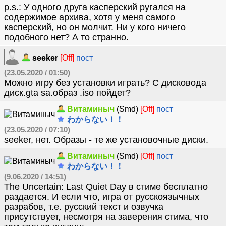
p.s.: У одного друга касперский ругался на
содержимое архива, хотя у меня самого
касперский, но он молчит. Ни у кого ничего
подобного нет? А то странно.
seeker
[Off]
пост
(23.05.2020 / 01:50)
Можно игру без установки играть? С дисковода
диск.gta sa.образ .iso пойдет?
Витаминыч
(Smd)
[Off]
пост
わからない！！
(23.05.2020 / 07:10)
seeker, нет. Образы - те же установочные диски.
Витаминыч
(Smd)
[Off]
пост
わからない！！
(9.06.2020 / 14:51)
The Uncertain: Last Quiet Day в стиме бесплатно
раздается. И если что, игра от русскоязычных
разрабов, т.е. русский текст и озвучка
присутствует, несмотря на заверения стима, что