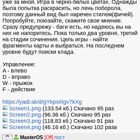
уже за мной. Игра в черно-белых цветах. Однажды
была попытка раскрасить, но лень поборола,
поэтому данный вид был наречен стилем(фичей).
Попробуйте, поюзайте, скажите свое мнение.
Сразу предупрежу - баги есть, но надеюсь вы на
них не напоритесь. Пока только два уровня, третий
на стадии сочинения. Цель игры - найти
фрагменты карты и выбраться. На последнем
уровне будут поиски клада.
Управление:
A - влево
D - вправо
W - прыжок
F - действие
https://yadi.sk/d/gYkpsiIIgv7kXg
Screen1.png
(133.54 кб.) Скачано 95 раз
Screen2.png
(96.36 кб.) Скачано 95 раз
Screen3.png
(118.83 кб.) Скачано 91 раз
Screen4.png
(46.16 кб.) Скачано 102 раза
MasterOS
[Off]
пост