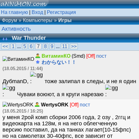
На главную
|
Вход
|
Регистрация
Форум
Компьютеры
Игры
Активность
War Thunder
<<
1
...
5
6
7
8
9
...
11
>>
ВитаминКО
(Smd)
[Off]
пост
わからない！！
(18.05.2015 / 11:44)
ДубmanD,
тоже залипал в следы, и не я один
Чуваки воюют, а я круги нарезаю
WertysORK
[Off]
пост
(18.05.2015 / 16:25)
у меня 2рой комп сборки 2006 года, 2 озу , 2ггц и
видеокарта на 128м, я на него облегченную
версию поставил, да на танках лагает(10-15фпс)
но на самолетах 30-40фпс, все зависит от