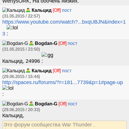
WertysORK, На ооочень низких.
Кальцид
[Off]
пост
(31.05.2015 / 22:57)
https://www.youtube.com/watch?...bxqUBJN&index=1
3
Bogdan-G
[Off]
пост
(31.05.2015 / 23:50)
Кальцид, 24996
Кальцид
[Off]
пост
(29.06.2015 / 15:44)
http://spaces.ru/forums/?r=181...7739&p=1#page-up
Bogdan-G
[Off]
пост
(29.06.2015 / 20:33)
Кальцид,
Это форум сообщества War Thundеr .