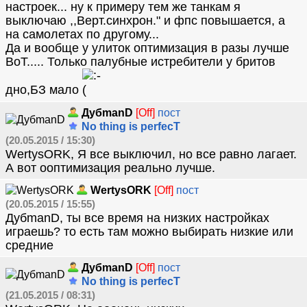
настроек... ну к примеру тем же танкам я
выключаю ,,Верт.синхрон." и фпс повышается, а
на самолетах по другому...
Да и вообще у улиток оптимизация в разы лучше
ВоТ..... Только палубные истребители у бритов
дно,БЗ мало
ДубmanD
[Off]
пост
No thing is perfecT
(20.05.2015 / 15:30)
WertysORK, Я все выключил, но все равно лагает.
А вот ооптимизация реально лучше.
WertysORK
[Off]
пост
(20.05.2015 / 15:55)
ДубmanD, ты все время на низких настройках
играешь? то есть там можно выбирать низкие или
средние
ДубmanD
[Off]
пост
No thing is perfecT
(21.05.2015 / 08:31)