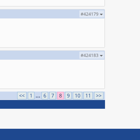
#424179
#424183
<<
1
...
6
7
8
9
10
11
>>