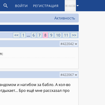
ВОЙТИ
РЕГИСТРАЦИЯ
Активность
<<
1
...
6
7
8
9
10
11
>>
#422042
#422067
рандомом и нагибом за бабло. А кол-во
тдыхает... Бро ещё мне рассказал про