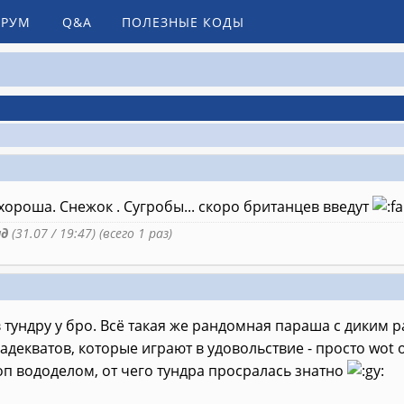
РУМ
Q&A
ПОЛЕЗНЫЕ КОДЫ
хороша. Снежок . Сугробы... скоро британцев введут
ид
(31.07 / 19:47) (всего 1 раз)
в тундру у бро. Всё такая же рандомная параша с диким 
адекватов, которые играют в удовольствие - просто wot о
топ вододелом, от чего тундра просралась знатно