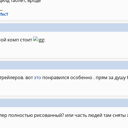
щилд таблет, вроде
__
rfecT
мой комп стоит
трейлеров. вот
это
понравился особенно . прям за душу бе
йлер полностью рисованный? или часть людей там сняты