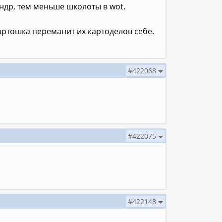
ундр, тем меньше школоты в wot.
артошка переманит их картоделов себе.
#422068
#422075
#422148