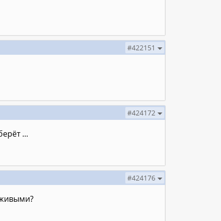
#422151
#424172
рёт ...
#424176
 живыми?